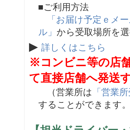
■ご利用方法
「お届け予定ｅメー
ル」
から受取場所を
▶
詳しくはこちら
※コンビニ等の店
て直接店舗へ発送
（営業所は
「営業所
することができます