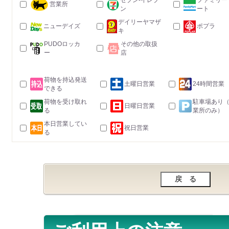
セブン-イレブ
ファミリー
営業所
ン
ート
デイリーヤマザ
ニューデイズ
ポプラ
キ
PUDOロッカ
その他の取扱
ー
店
荷物を持込発送
土曜日営業
24時間営業
できる
荷物を受け取れ
駐車場あり
日曜日営業
る
業所のみ）
本日営業してい
祝日営業
る