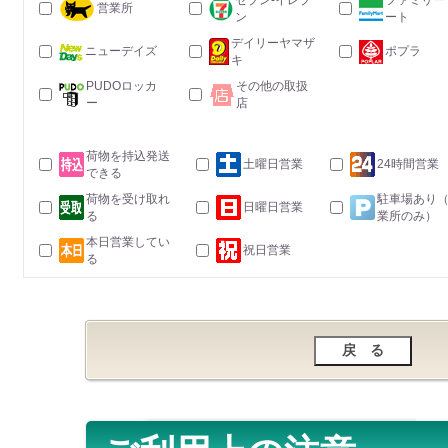
セブン-イレブ
ファミリー
営業所
ン
ート
デイリーヤマザ
ニューデイズ
ポプラ
キ
PUDOロッカ
その他の取扱
ー
店
荷物を持込発送
土曜日営業
24時間営業
できる
荷物を受け取れ
駐車場あり
日曜日営業
る
業所のみ）
本日営業してい
祝日営業
る