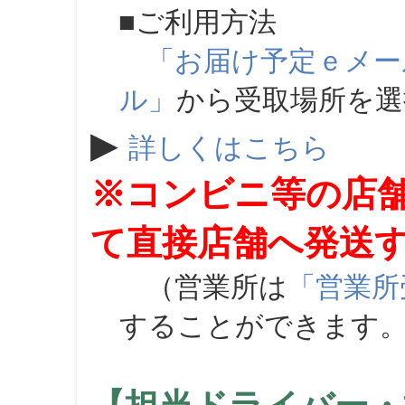
■ご利用方法
「お届け予定ｅメー
ル」
から受取場所を
▶
詳しくはこちら
※コンビニ等の店
て直接店舗へ発送
（営業所は
「営業所
することができます