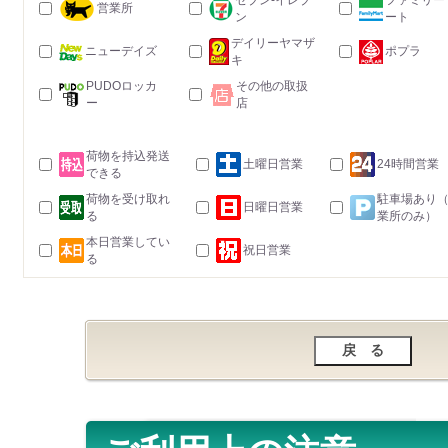
セブン-イレブ
ファミリー
営業所
ン
ート
デイリーヤマザ
ニューデイズ
ポプラ
キ
PUDOロッカ
その他の取扱
ー
店
荷物を持込発送
土曜日営業
24時間営業
できる
荷物を受け取れ
駐車場あり
日曜日営業
る
業所のみ）
本日営業してい
祝日営業
る