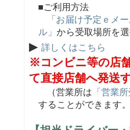
■ご利用方法
「お届け予定ｅメー
ル」
から受取場所を
▶
詳しくはこちら
※コンビニ等の店
て直接店舗へ発送
（営業所は
「営業所
することができます