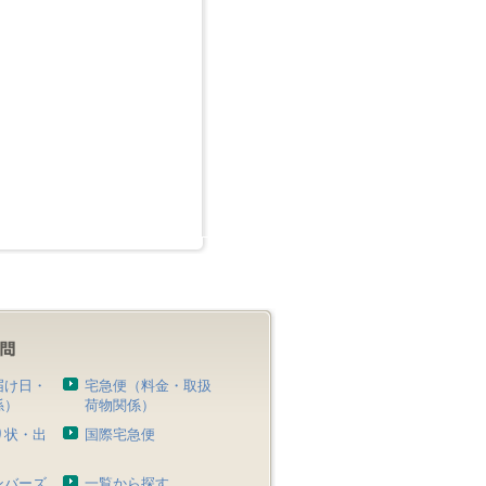
届け日・
宅急便（料金・取扱
係）
荷物関係）
り状・出
国際宅急便
）
ンバーズ
一覧から探す