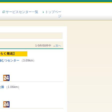
サービスセンター一覧
トップペー
ジ
1-5件/50件中 →
次へ
輸むつセンター
（3.69km）
大湊
（1.06km）