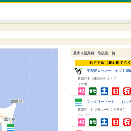
最寄り営業所・取扱店一覧
宅配便ロッカー ヤマト運
青森県むつ市若松町２－７
その他
ファミリーマート むつ
青森県 むつ市大平町５０番９号
コンビニ