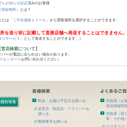
で
ｅお知らせ設定
済みのお客様
（登録無料）
とは？
または
「ご不在連絡ｅメール」
から受取場所を選択することができます。
所を送り状に記載して直接店舗へ発送することはできません。
取りサービス」
として発送することができます。）
直営店検索について】
バーが電話に出られない場合があります。
スセンター
へお問い合わせください。
料金・お届け予定日を調べる
宅急便（お
発送情報関
直営店・取扱店・ドライバーを
宅急便（送
調べる
荷・その他
郵便番号を調べる
クロネコメ