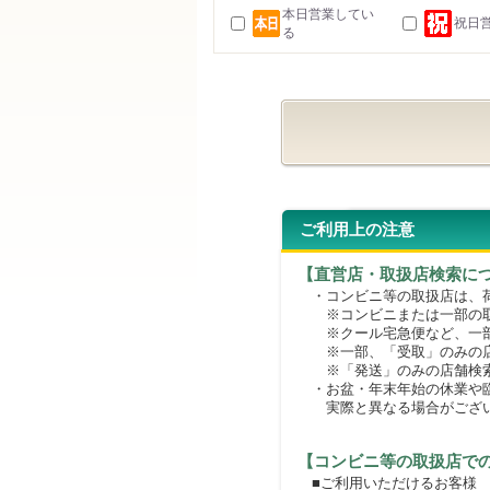
本日営業してい
祝日
る
ご利用上の注意
【直営店・取扱店検索に
・コンビニ等の取扱店は、荷
※コンビニまたは一部の取扱
※クール宅急便など、一部
※一部、「受取」のみの店
※「発送」のみの店舗検索
・お盆・年末年始の休業や臨
実際と異なる場合がござ
【コンビニ等の取扱店で
■ご利用いただけるお客様