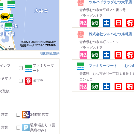
ツルハドラッグむつ大平店
青森県むつ市大平町２１番６号
ドラッグストア
株式会社ツルハむつ旭町店
©2026 ZENRIN DataCom
青森県むつ市旭町３－１２
地図データ©2026 ZENRIN
ドラッグストア
地図閲覧規約
-イレブ
ファミリーマ
ファミリーマート むつ金
ート
青森県 むつ市金谷一丁目１５番７
ーヤマザ
コンビニ
ポプラ
の取扱
日営業
24時間営業
駐車場あり（営
日営業
業所のみ）