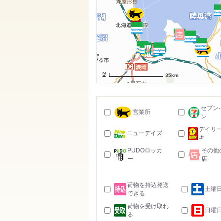
35km
セブン
営業所
ン
デイリ
ニューデイズ
キ
PUDOロッカ
その他
ー
店
荷物を持込発送
土曜
できる
荷物を受け取れ
日曜
る