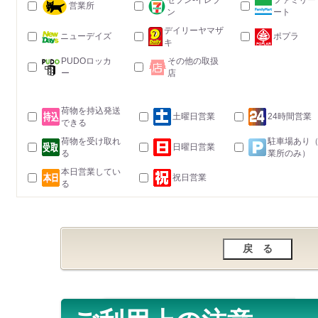
セブン-イレブ
ファミリー
営業所
ン
ート
デイリーヤマザ
ニューデイズ
ポプラ
キ
PUDOロッカ
その他の取扱
ー
店
荷物を持込発送
土曜日営業
24時間営業
できる
荷物を受け取れ
駐車場あり
日曜日営業
る
業所のみ）
本日営業してい
祝日営業
る