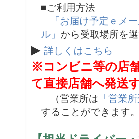
■ご利用方法
「お届け予定ｅメー
ル」
から受取場所を
▶
詳しくはこちら
※コンビニ等の店
て直接店舗へ発送
（営業所は
「営業所
することができます