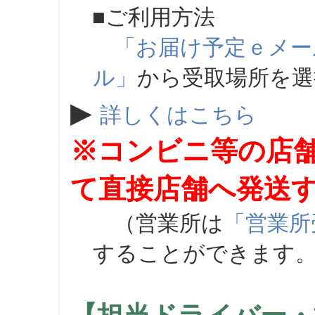
■ご利用方法
「お届け予定ｅメー
ル」
から受取場所を
▶
詳しくはこちら
※コンビニ等の店
て直接店舗へ発送
（営業所は
「営業所
することができます