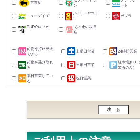
セブン-イレブ
ファミリー
営業所
ン
ート
デイリーヤマザ
ニューデイズ
ポプラ
キ
PUDOロッカ
その他の取扱
ー
店
荷物を持込発送
土曜日営業
24時間営業
できる
荷物を受け取れ
駐車場あり
日曜日営業
る
業所のみ）
本日営業してい
祝日営業
る