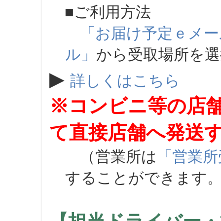
■ご利用方法
「お届け予定ｅメー
ル」
から受取場所を
▶
詳しくはこちら
※コンビニ等の店
て直接店舗へ発送
（営業所は
「営業所
することができます