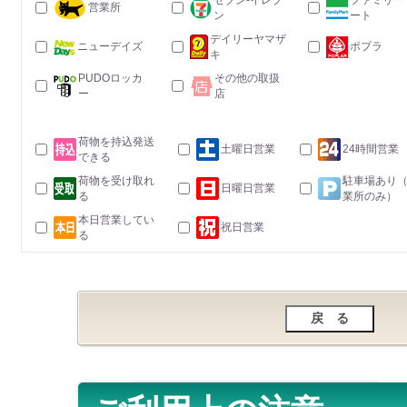
セブン-イレブ
ファミリー
営業所
ン
ート
デイリーヤマザ
ニューデイズ
ポプラ
キ
PUDOロッカ
その他の取扱
ー
店
荷物を持込発送
土曜日営業
24時間営業
できる
荷物を受け取れ
駐車場あり
日曜日営業
る
業所のみ）
本日営業してい
祝日営業
る