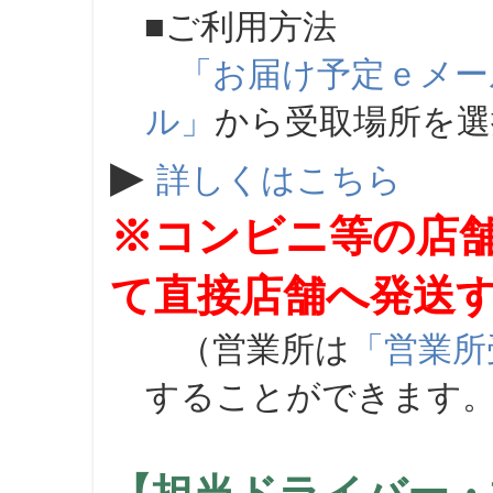
■ご利用方法
「お届け予定ｅメー
ル」
から受取場所を
▶
詳しくはこちら
※コンビニ等の店
て直接店舗へ発送
（営業所は
「営業所
することができます