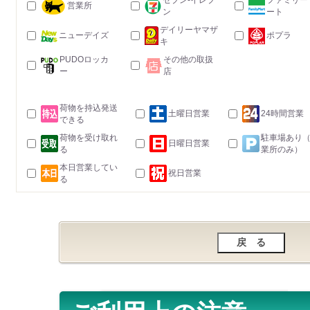
セブン-イレブ
ファミリー
営業所
ン
ート
デイリーヤマザ
ニューデイズ
ポプラ
キ
PUDOロッカ
その他の取扱
ー
店
荷物を持込発送
土曜日営業
24時間営業
できる
荷物を受け取れ
駐車場あり
日曜日営業
る
業所のみ）
本日営業してい
祝日営業
る