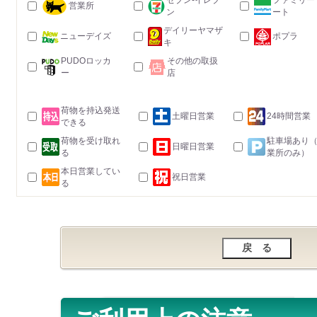
セブン-イレブ
ファミリー
営業所
ン
ート
デイリーヤマザ
ニューデイズ
ポプラ
キ
PUDOロッカ
その他の取扱
ー
店
荷物を持込発送
土曜日営業
24時間営業
できる
荷物を受け取れ
駐車場あり
日曜日営業
る
業所のみ）
本日営業してい
祝日営業
る