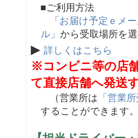
■ご利用方法
「お届け予定ｅメー
ル」
から受取場所を
▶
詳しくはこちら
※コンビニ等の店
て直接店舗へ発送
（営業所は
「営業所
することができます