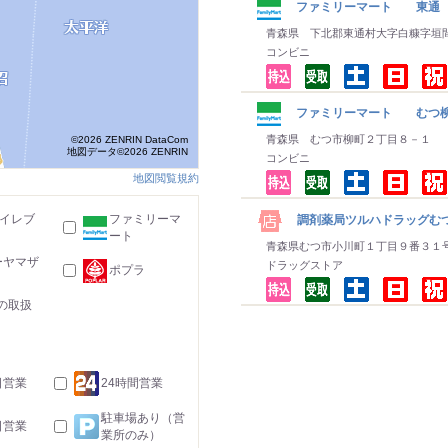
ファミリーマート 東通
青森県 下北郡東通村大字白糠字垣
コンビニ
ファミリーマート むつ
青森県 むつ市柳町２丁目８－１
©2026 ZENRIN DataCom
地図データ©2026 ZENRIN
コンビニ
地図閲覧規約
-イレブ
ファミリーマ
調剤薬局ツルハドラッグむ
ート
青森県むつ市小川町１丁目９番３１
ーヤマザ
ドラッグストア
ポプラ
の取扱
日営業
24時間営業
駐車場あり（営
日営業
業所のみ）