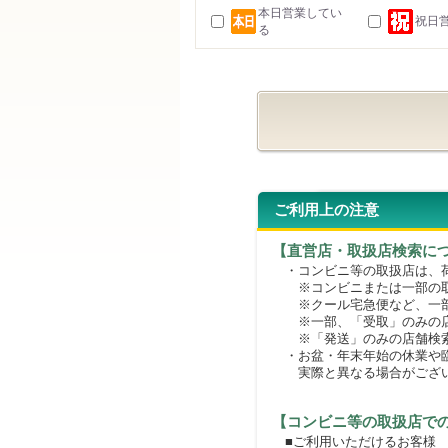
本日営業してい
祝日
る
ご利用上の注意
【直営店・取扱店検索に
・コンビニ等の取扱店は、荷
※コンビニまたは一部の取扱
※クール宅急便など、一部
※一部、「受取」のみの店
※「発送」のみの店舗検索
・お盆・年末年始の休業や臨
実際と異なる場合がござ
【コンビニ等の取扱店で
■ご利用いただけるお客様