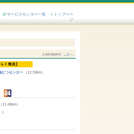
サービスセンター一覧
トップペー
ジ
1-5件/50件中 →
次へ
輸むつセンター
（12.59km）
（11.48km）
－１