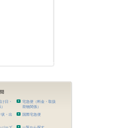
届け日・
宅急便（料金・取扱
係）
荷物関係）
り状・出
国際宅急便
）
ンバーズ
一覧から探す