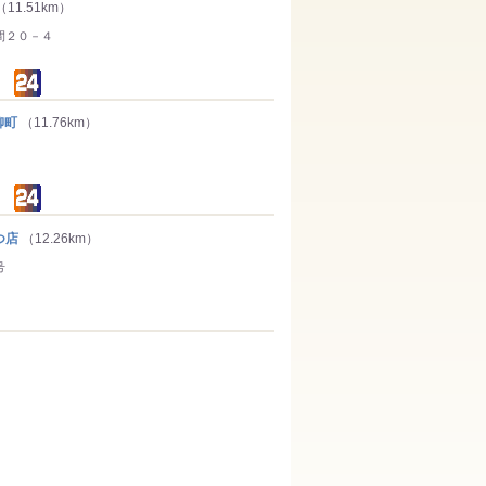
（11.51km）
間２０－４
柳町
（11.76km）
つ店
（12.26km）
号