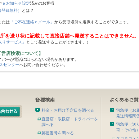
で
ｅお知らせ設定
済みのお客様
（登録無料）
とは？
または
「ご不在連絡ｅメール」
から受取場所を選択することができます。
所を送り状に記載して直接店舗へ発送することはできません。
取りサービス」
として発送することができます。）
直営店検索について】
バーが電話に出られない場合があります。
スセンター
へお問い合わせください。
料金・お届け予定日を調べる
宅急便（お
発送情報関
直営店・取扱店・ドライバーを
宅急便（送
調べる
荷・その他
郵便番号を調べる
クロネコメ