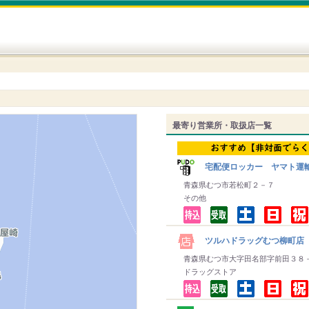
最寄り営業所・取扱店一覧
宅配便ロッカー ヤマト運
青森県むつ市若松町２－７
その他
ツルハドラッグむつ柳町店
青森県むつ市大字田名部字前田３８
ドラッグストア