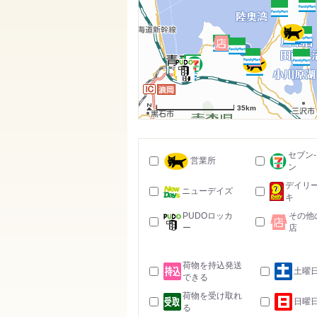
35km
セブン
営業所
ン
デイリ
ニューデイズ
キ
PUDOロッカ
その他
ー
店
荷物を持込発送
土曜
できる
荷物を受け取れ
日曜
る