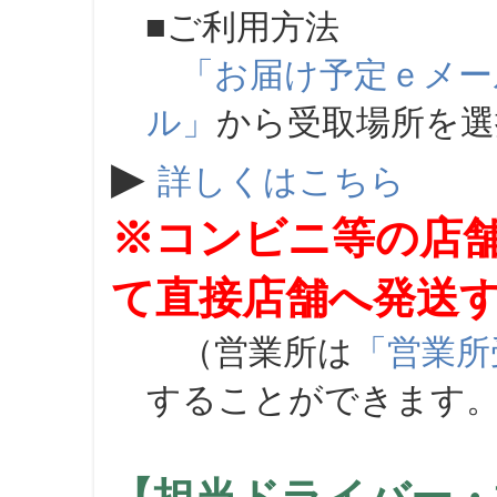
■ご利用方法
「お届け予定ｅメー
ル」
から受取場所を
▶
詳しくはこちら
※コンビニ等の店
て直接店舗へ発送
（営業所は
「営業所
することができます