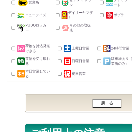
セブン-イレブ
ファミリー
営業所
ン
ート
デイリーヤマザ
ニューデイズ
ポプラ
キ
PUDOロッカ
その他の取扱
ー
店
荷物を持込発送
土曜日営業
24時間営業
できる
荷物を受け取れ
駐車場あり
日曜日営業
る
業所のみ）
本日営業してい
祝日営業
る