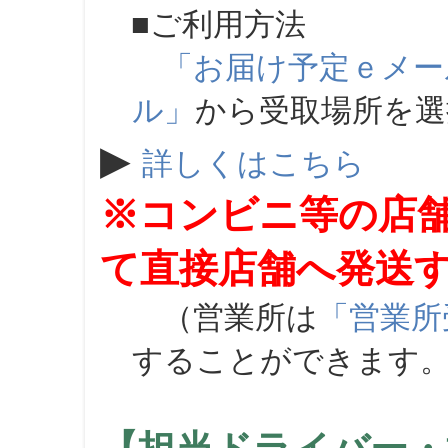
■ご利用方法
「お届け予定ｅメー
ル」
から受取場所を
▶
詳しくはこちら
※コンビニ等の店
て直接店舗へ発送
（営業所は
「営業所
することができます