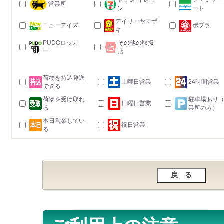
セブン-イレブ
ファミリー
営業所
ン
ート
デイリーヤマザ
ニューデイズ
ポプラ
キ
PUDOロッカ
その他の取扱
ー
店
荷物を持込発送
土曜日営業
24時間営業
できる
荷物を受け取れ
駐車場あり
日曜日営業
る
業所のみ）
本日営業してい
祝日営業
る