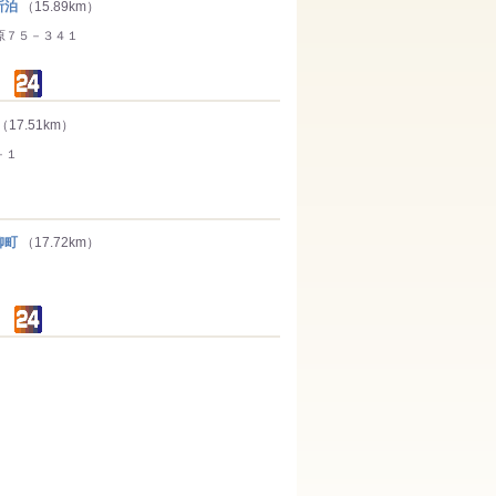
所泊
（15.89km）
原７５－３４１
（17.51km）
－１
柳町
（17.72km）