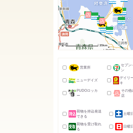
35km
セブン
営業所
ン
デイリ
ニューデイズ
キ
PUDOロッカ
その他
ー
店
荷物を持込発送
土曜
できる
荷物を受け取れ
日曜
る