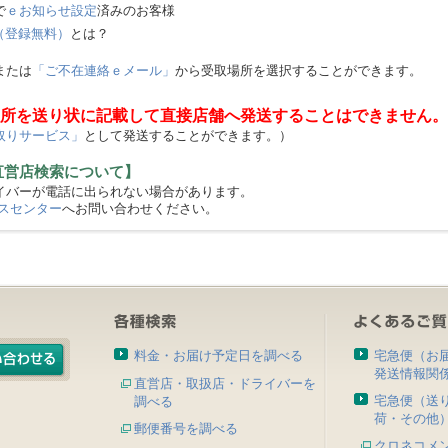
で
ｅお知らせ設定
済みのお客様
（登録無料）
とは？
または
「ご不在連絡ｅメール」
から受取場所を選択することができます。
所を送り状に記載して直接店舗へ発送することはできません。
取りサービス」
として発送することができます。）
直営店検索について】
バーが電話に出られない場合があります。
スセンター
へお問い合わせください。
料金・お届け予定日を調べる
宅急便（お
発送情報関
直営店・取扱店・ドライバーを
宅急便（送
調べる
荷・その他
郵便番号を調べる
クロネコメ