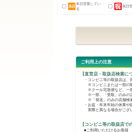
本日営業してい
祝日
る
ご利用上の注意
【直営店・取扱店検索に
・コンビニ等の取扱店は、荷
※コンビニまたは一部の取扱
※クール宅急便など、一部
※一部、「受取」のみの店
※「発送」のみの店舗検索
・お盆・年末年始の休業や臨
実際と異なる場合がござ
【コンビニ等の取扱店で
■ご利用いただけるお客様