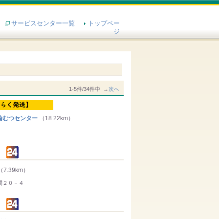
サービスセンター一覧
トップペー
ジ
1-5件/34件中 →
次へ
輸むつセンター
（18.22km）
（7.39km）
間２０－４