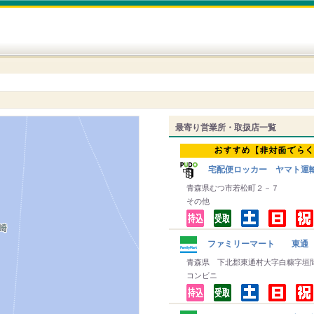
最寄り営業所・取扱店一覧
宅配便ロッカー ヤマト運
青森県むつ市若松町２－７
その他
ファミリーマート 東通
青森県 下北郡東通村大字白糠字垣
コンビニ