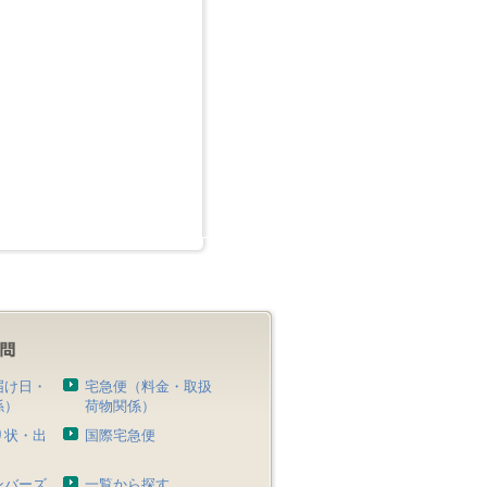
届け日・
宅急便（料金・取扱
係）
荷物関係）
り状・出
国際宅急便
）
ンバーズ
一覧から探す