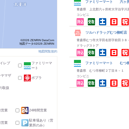
ファミリーマート 六ヶ
青森県 上北郡六ヶ所村大字泊字川
コンビニ
ツルハドラッグむつ柳町店
青森県むつ市大字田名部字前田３８
©2026 ZENRIN DataCom
地図データ©2026 ZENRIN
ドラッグストア
地図閲覧規約
-イレブ
ファミリーマ
ファミリーマート むつ
ート
青森県 むつ市柳町２丁目８－１
ーヤマザ
コンビニ
ポプラ
の取扱
日営業
24時間営業
駐車場あり（営
日営業
業所のみ）