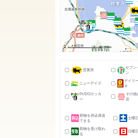
35km
セブン
営業所
ン
デイリ
ニューデイズ
キ
PUDOロッカ
その他
ー
店
荷物を持込発送
土曜
できる
荷物を受け取れ
日曜
る