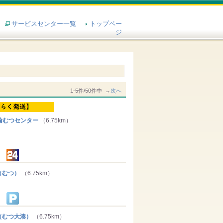
サービスセンター一覧
トップペー
ジ
1-5件/50件中 →
次へ
輸むつセンター
（6.75km）
（むつ）
（6.75km）
むつ大湊）
（6.75km）