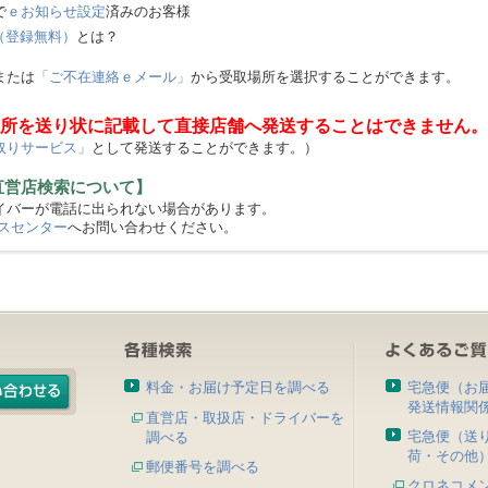
で
ｅお知らせ設定
済みのお客様
（登録無料）
とは？
または
「ご不在連絡ｅメール」
から受取場所を選択することができます。
所を送り状に記載して直接店舗へ発送することはできません。
取りサービス」
として発送することができます。）
直営店検索について】
バーが電話に出られない場合があります。
スセンター
へお問い合わせください。
料金・お届け予定日を調べる
宅急便（お
発送情報関
直営店・取扱店・ドライバーを
宅急便（送
調べる
荷・その他
郵便番号を調べる
クロネコメ