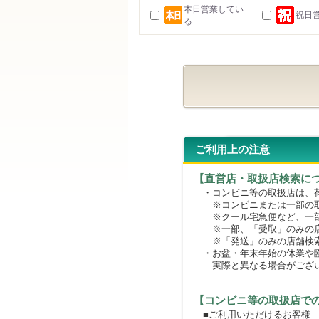
本日営業してい
祝日
る
ご利用上の注意
【直営店・取扱店検索に
・コンビニ等の取扱店は、荷
※コンビニまたは一部の取扱
※クール宅急便など、一部
※一部、「受取」のみの店
※「発送」のみの店舗検索
・お盆・年末年始の休業や臨
実際と異なる場合がござ
【コンビニ等の取扱店で
■ご利用いただけるお客様