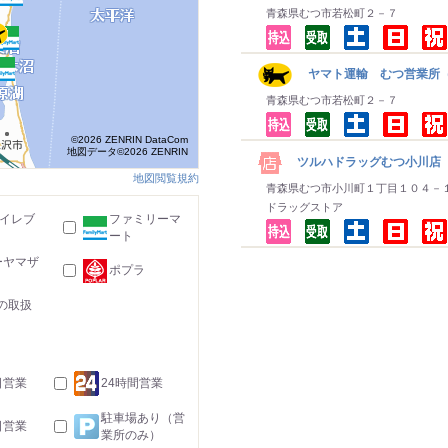
青森県むつ市若松町２－７
ヤマト運輸 むつ営業所
青森県むつ市若松町２－７
©2026 ZENRIN DataCom
地図データ©2026 ZENRIN
ツルハドラッグむつ小川店
地図閲覧規約
青森県むつ市小川町１丁目１０４－
ドラッグストア
-イレブ
ファミリーマ
ート
ーヤマザ
ポプラ
の取扱
日営業
24時間営業
駐車場あり（営
日営業
業所のみ）