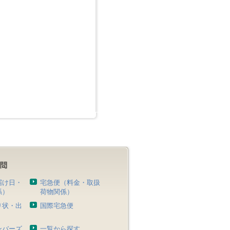
届け日・
宅急便（料金・取扱
係）
荷物関係）
り状・出
国際宅急便
）
ンバーズ
一覧から探す