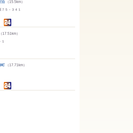
所泊
（15.5km）
原７５－３４１
（17.51km）
－１
柳町
（17.71km）