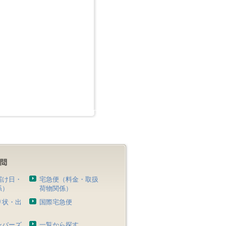
届け日・
宅急便（料金・取扱
係）
荷物関係）
り状・出
国際宅急便
）
ンバーズ
一覧から探す