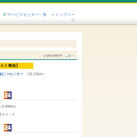
サービスセンター一覧
トップペー
ジ
1-5件/34件中 →
次へ
輸むつセンター
（18.15km）
（6.99km）
間２０－４