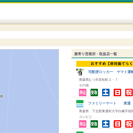
最寄り営業所・取扱店一覧
宅配便ロッカー ヤマト運
青森県むつ市若松町２－７
その他
ファミリーマート 東通
青森県 下北郡東通村大字白糠字垣
コンビニ