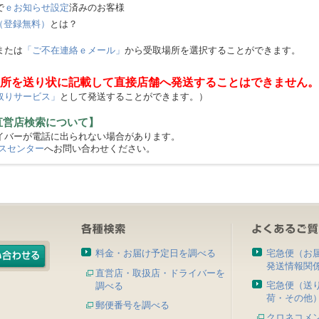
で
ｅお知らせ設定
済みのお客様
（登録無料）
とは？
または
「ご不在連絡ｅメール」
から受取場所を選択することができます。
所を送り状に記載して直接店舗へ発送することはできません。
取りサービス」
として発送することができます。）
直営店検索について】
バーが電話に出られない場合があります。
スセンター
へお問い合わせください。
料金・お届け予定日を調べる
宅急便（お
発送情報関
直営店・取扱店・ドライバーを
宅急便（送
調べる
荷・その他
郵便番号を調べる
クロネコメ