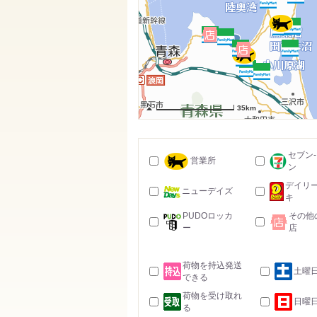
35km
セブン
営業所
ン
デイリ
ニューデイズ
キ
PUDOロッカ
その他
ー
店
荷物を持込発送
土曜
できる
荷物を受け取れ
日曜
る