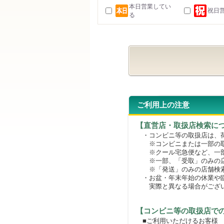
本日営業してい
祝日
る
ご利用上の注意
【直営店・取扱店検索に
・コンビニ等の取扱店は、荷
※コンビニまたは一部の取扱
※クール宅急便など、一部
※一部、「受取」のみの店
※「発送」のみの店舗検索
・お盆・年末年始の休業や臨
実際と異なる場合がござ
【コンビニ等の取扱店で
■ご利用いただけるお客様