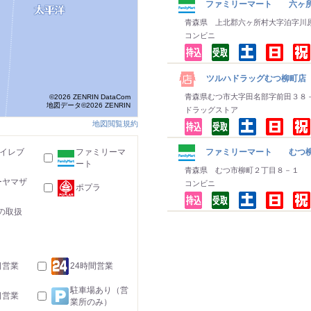
ファミリーマート 六ヶ
青森県 上北郡六ヶ所村大字泊字川
コンビニ
ツルハドラッグむつ柳町店
青森県むつ市大字田名部字前田３８
©2026 ZENRIN DataCom
地図データ©2026 ZENRIN
ドラッグストア
地図閲覧規約
-イレブ
ファミリーマ
ファミリーマート むつ
ート
青森県 むつ市柳町２丁目８－１
ーヤマザ
コンビニ
ポプラ
の取扱
日営業
24時間営業
駐車場あり（営
日営業
業所のみ）