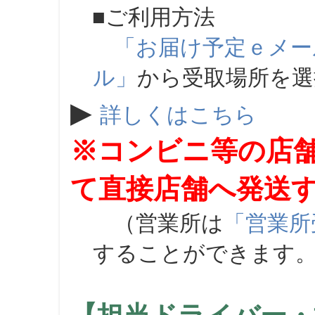
■ご利用方法
「お届け予定ｅメー
ル」
から受取場所を
▶
詳しくはこちら
※コンビニ等の店
て直接店舗へ発送
（営業所は
「営業所
することができます