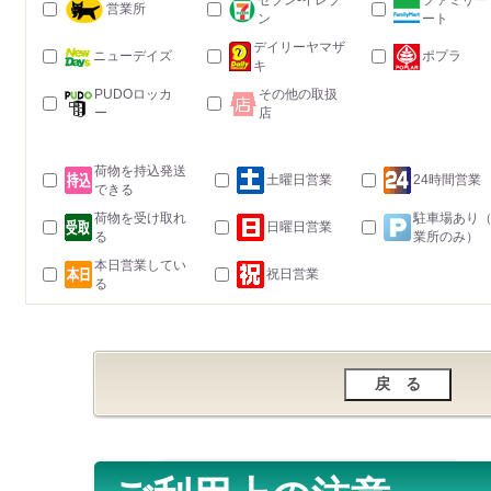
セブン-イレブ
ファミリー
営業所
ン
ート
デイリーヤマザ
ニューデイズ
ポプラ
キ
PUDOロッカ
その他の取扱
ー
店
荷物を持込発送
土曜日営業
24時間営業
できる
荷物を受け取れ
駐車場あり
日曜日営業
る
業所のみ）
本日営業してい
祝日営業
る