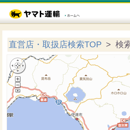
直営店・取扱店検索TOP
> 検