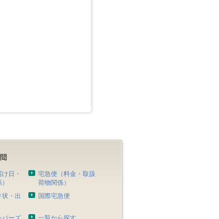
届け日・
宅急便（料金・取扱
係）
荷物関係）
り状・出
国際宅急便
）
ンバーズ
一覧から探す