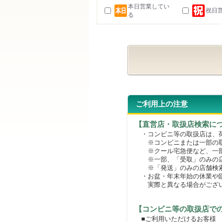
本日営業してい
祝日
る
ご利用上の注意
【直営店・取扱店検索に
・コンビニ等の取扱店は、荷
※コンビニまたは一部の取扱
※クール宅急便など、一部
※一部、「受取」のみの店
※「発送」のみの店舗検索
・お盆・年末年始の休業や臨
実際と異なる場合がござ
【コンビニ等の取扱店で
■ご利用いただけるお客様