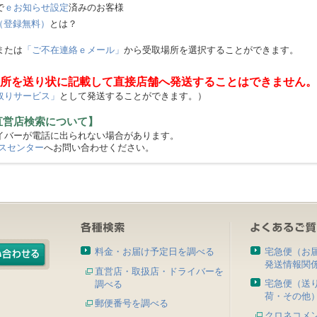
で
ｅお知らせ設定
済みのお客様
（登録無料）
とは？
または
「ご不在連絡ｅメール」
から受取場所を選択することができます。
所を送り状に記載して直接店舗へ発送することはできません。
取りサービス」
として発送することができます。）
直営店検索について】
バーが電話に出られない場合があります。
スセンター
へお問い合わせください。
料金・お届け予定日を調べる
宅急便（お
発送情報関
直営店・取扱店・ドライバーを
宅急便（送
調べる
荷・その他
郵便番号を調べる
クロネコメ