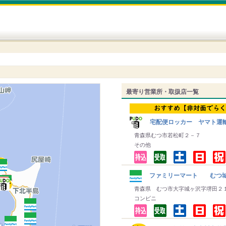
最寄り営業所・取扱店一覧
宅配便ロッカー ヤマト運
青森県むつ市若松町２－７
その他
ファミリーマート むつ
青森県 むつ市大字城ヶ沢字堺田２
コンビニ