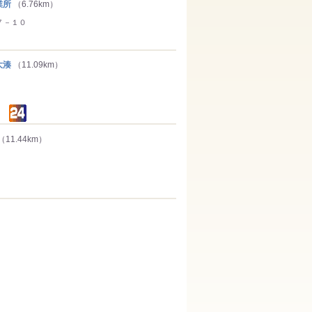
業所
（6.76km）
７－１０
大湊
（11.09km）
（11.44km）