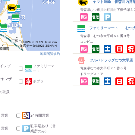
ヤマト運輸 青森川内営
青森県むつ市川内町川内字板子塚３
ファミリーマート むつ
青森県 むつ市大平町５０番９号
コンビニ
©2026 ZENRIN DataCom
地図データ©2026 ZENRIN
地図閲覧規約
ツルハドラッグむつ大平店
-イレブ
ファミリーマ
青森県むつ市大平町２１番６号
ート
ドラッグストア
ーヤマザ
ポプラ
の取扱
日営業
24時間営業
駐車場あり（営
日営業
業所のみ）