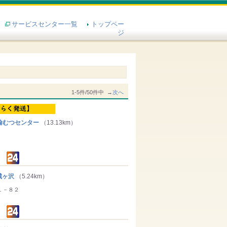
サービスセンター一覧
トップペー
ジ
1-5件/50件中 →
次へ
輸むつセンター
（13.13km）
城ヶ沢
（5.24km）
１－８２