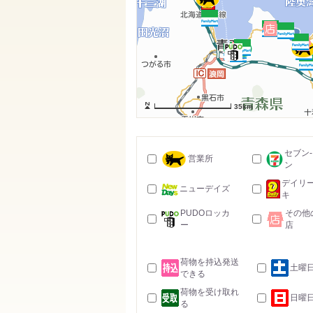
35km
セブン
営業所
ン
デイリ
ニューデイズ
キ
PUDOロッカ
その他
ー
店
荷物を持込発送
土曜
できる
荷物を受け取れ
日曜
る