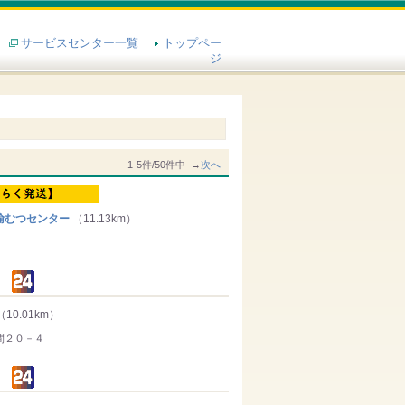
サービスセンター一覧
トップペー
ジ
1-5件/50件中 →
次へ
輸むつセンター
（11.13km）
（10.01km）
間２０－４