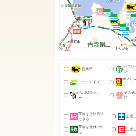
35km
セブン
営業所
ン
デイリ
ニューデイズ
キ
PUDOロッカ
その他
ー
店
荷物を持込発送
土曜
できる
荷物を受け取れ
日曜
る