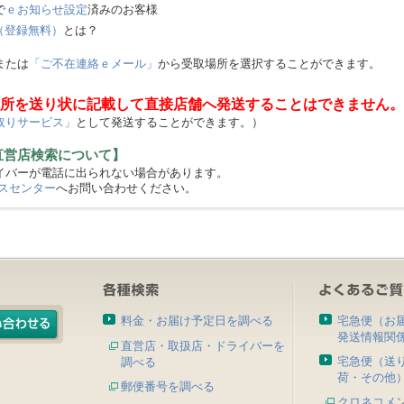
で
ｅお知らせ設定
済みのお客様
（登録無料）
とは？
または
「ご不在連絡ｅメール」
から受取場所を選択することができます。
所を送り状に記載して直接店舗へ発送することはできません。
取りサービス」
として発送することができます。）
直営店検索について】
バーが電話に出られない場合があります。
スセンター
へお問い合わせください。
料金・お届け予定日を調べる
宅急便（お
発送情報関
直営店・取扱店・ドライバーを
宅急便（送
調べる
荷・その他
郵便番号を調べる
クロネコメ