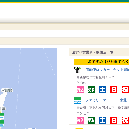
最寄り営業所・取扱店一覧
宅配便ロッカー ヤマト運
青森県むつ市若松町２－７
その他
ファミリーマート 東通
青森県 下北郡東通村大字白糠字垣
コンビニ