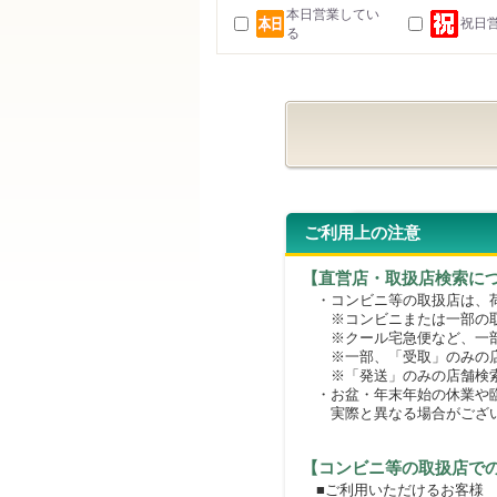
本日営業してい
祝日
る
ご利用上の注意
【直営店・取扱店検索に
・コンビニ等の取扱店は、荷
※コンビニまたは一部の取扱
※クール宅急便など、一部
※一部、「受取」のみの店
※「発送」のみの店舗検索
・お盆・年末年始の休業や臨
実際と異なる場合がござ
【コンビニ等の取扱店で
■ご利用いただけるお客様