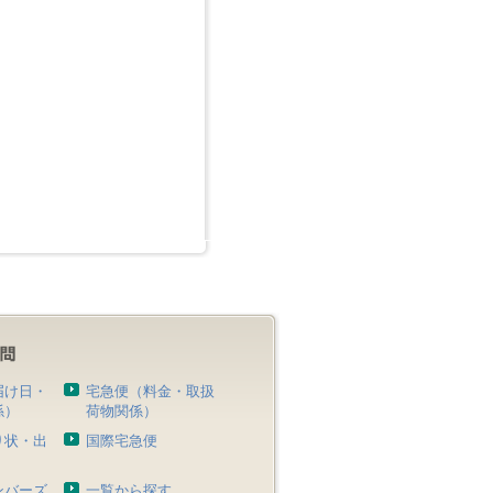
届け日・
宅急便（料金・取扱
係）
荷物関係）
り状・出
国際宅急便
）
ンバーズ
一覧から探す