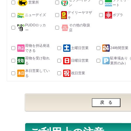
セブン-イレブ
ファミリー
営業所
ン
ート
デイリーヤマザ
ニューデイズ
ポプラ
キ
PUDOロッカ
その他の取扱
ー
店
荷物を持込発送
土曜日営業
24時間営業
できる
荷物を受け取れ
駐車場あり
日曜日営業
る
業所のみ）
本日営業してい
祝日営業
る