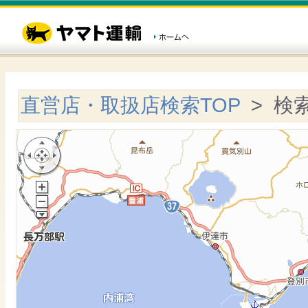
直営店・取扱店検索TOP
> 検