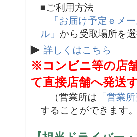
■ご利用方法
「お届け予定ｅメー
ル」
から受取場所を
▶
詳しくはこちら
※コンビニ等の店
て直接店舗へ発送
（営業所は
「営業所
することができます