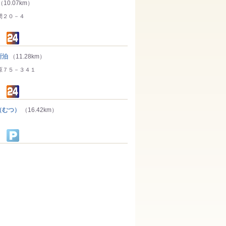
（10.07km）
間２０－４
所泊
（11.28km）
原７５－３４１
（むつ）
（16.42km）