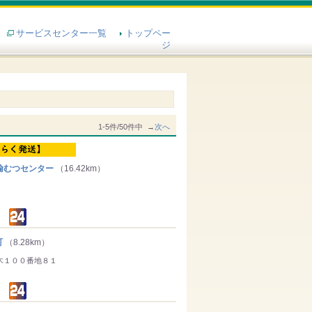
サービスセンター一覧
トップペー
ジ
1-5件/50件中 →
次へ
輸むつセンター
（16.42km）
町
（8.28km）
木１００番地８１