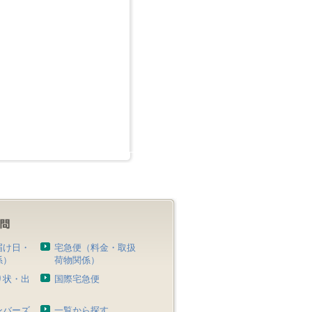
届け日・
宅急便（料金・取扱
係）
荷物関係）
り状・出
国際宅急便
）
ンバーズ
一覧から探す