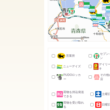
35km
セブン
営業所
ン
デイリ
ニューデイズ
キ
PUDOロッカ
その他
ー
店
荷物を持込発送
土曜
できる
荷物を受け取れ
日曜
る