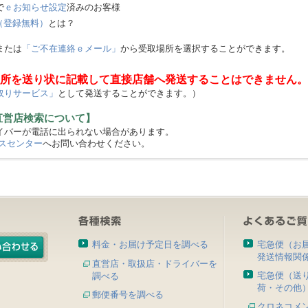
で
ｅお知らせ設定
済みのお客様
（登録無料）
とは？
または
「ご不在連絡ｅメール」
から受取場所を選択することができます。
所を送り状に記載して直接店舗へ発送することはできません。
取りサービス」
として発送することができます。）
直営店検索について】
バーが電話に出られない場合があります。
スセンター
へお問い合わせください。
料金・お届け予定日を調べる
宅急便（お
発送情報関
直営店・取扱店・ドライバーを
宅急便（送
調べる
荷・その他
郵便番号を調べる
クロネコメ