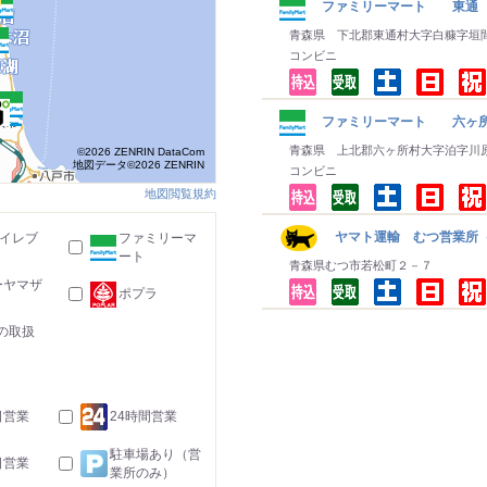
ファミリーマート 東通
青森県 下北郡東通村大字白糠字垣
コンビニ
ファミリーマート 六ヶ
青森県 上北郡六ヶ所村大字泊字川
©2026 ZENRIN DataCom
地図データ©2026 ZENRIN
コンビニ
地図閲覧規約
ヤマト運輸 むつ営業所
-イレブ
ファミリーマ
ート
青森県むつ市若松町２－７
ーヤマザ
ポプラ
の取扱
日営業
24時間営業
駐車場あり（営
日営業
業所のみ）