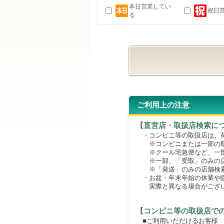
本日営業してい
祝日
る
ご利用上の注意
【直営店・取扱店検索に
・コンビニ等の取扱店は、荷
※コンビニまたは一部の取扱
※クール宅急便など、一部
※一部、「受取」のみの店
※「発送」のみの店舗検索
・お盆・年末年始の休業や臨
実際と異なる場合がござ
【コンビニ等の取扱店で
■ご利用いただけるお客様