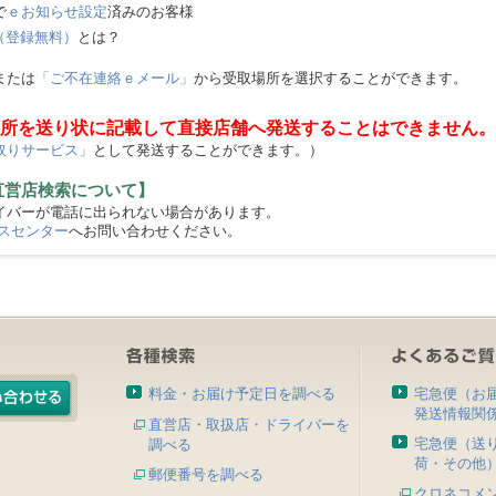
で
ｅお知らせ設定
済みのお客様
（登録無料）
とは？
または
「ご不在連絡ｅメール」
から受取場所を選択することができます。
所を送り状に記載して直接店舗へ発送することはできません。
取りサービス」
として発送することができます。）
直営店検索について】
バーが電話に出られない場合があります。
スセンター
へお問い合わせください。
料金・お届け予定日を調べる
宅急便（お
発送情報関
直営店・取扱店・ドライバーを
宅急便（送
調べる
荷・その他
郵便番号を調べる
クロネコメ