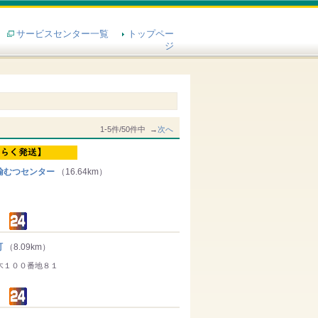
サービスセンター一覧
トップペー
ジ
1-5件/50件中 →
次へ
輸むつセンター
（16.64km）
町
（8.09km）
木１００番地８１