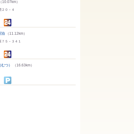
（10.07km）
間２０－４
所泊
（11.12km）
原７５－３４１
（むつ）
（16.63km）