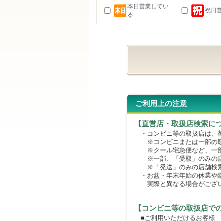
本日営業してい
祝日
る
ご利用上の注意
【直営店・取扱店検索に
・コンビニ等の取扱店は、荷
※コンビニまたは一部の取扱
※クール宅急便など、一部
※一部、「受取」のみの店
※「発送」のみの店舗検索
・お盆・年末年始の休業や臨
実際と異なる場合がござ
【コンビニ等の取扱店で
■ご利用いただけるお客様