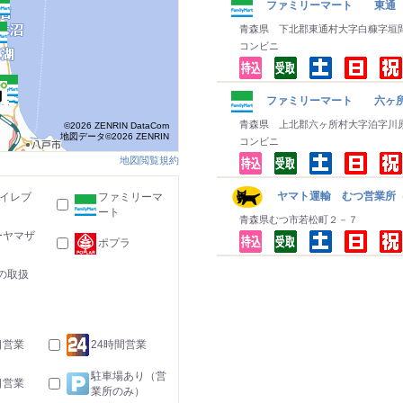
ファミリーマート 東通
青森県 下北郡東通村大字白糠字垣
コンビニ
ファミリーマート 六ヶ
青森県 上北郡六ヶ所村大字泊字川
©2026 ZENRIN DataCom
地図データ©2026 ZENRIN
コンビニ
地図閲覧規約
ヤマト運輸 むつ営業所
-イレブ
ファミリーマ
ート
青森県むつ市若松町２－７
ーヤマザ
ポプラ
の取扱
日営業
24時間営業
駐車場あり（営
日営業
業所のみ）