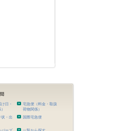
届け日・
宅急便（料金・取扱
係）
荷物関係）
り状・出
国際宅急便
）
ンバーズ
一覧から探す