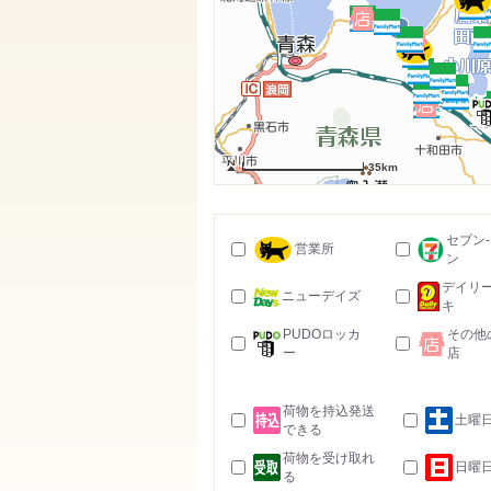
35km
セブン
営業所
ン
デイリ
ニューデイズ
キ
PUDOロッカ
その他
ー
店
荷物を持込発送
土曜
できる
荷物を受け取れ
日曜
る