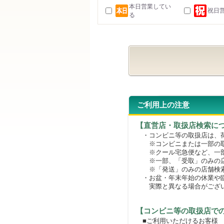
本日営業してい
祝日
る
ご利用上の注意
【直営店・取扱店検索に
・コンビニ等の取扱店は、荷
※コンビニまたは一部の取扱
※クール宅急便など、一部
※一部、「受取」のみの店
※「発送」のみの店舗検索
・お盆・年末年始の休業や臨
実際と異なる場合がござ
【コンビニ等の取扱店で
■ご利用いただけるお客様