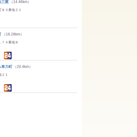
浜三厩
（14.46km）
町８３番地２１
町
（18.28km）
１７４番地８
る車力町
（20.4km）
地２１