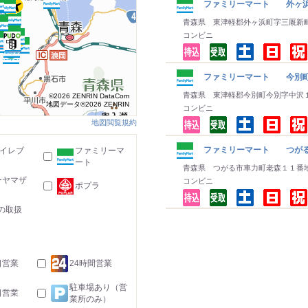
ファミリーマート 外ヶ
青森県 東津軽郡外ヶ浜町字三厩新
コンビニ
ファミリーマート 今別
青森県 東津軽郡今別町今別字中沢
©2026 ZENRIN DataCom
地図データ©2026 ZENRIN
コンビニ
地図閲覧規約
ファミリーマート つが
-イレブ
ファミリーマ
ート
青森県 つがる市車力町老森１１番
ーヤマザ
コンビニ
ポプラ
の取扱
日営業
24時間営業
駐車場あり（営
日営業
業所のみ）