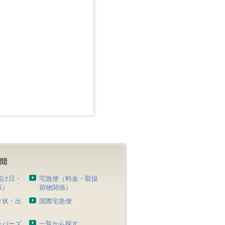
届け日・
宅急便（料金・取扱
係）
荷物関係）
り状・出
国際宅急便
）
ンバーズ
一覧から探す