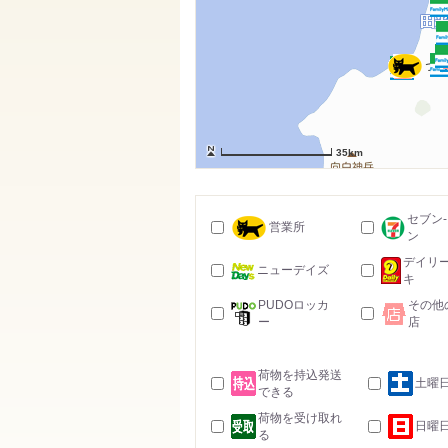
35km
セブン
営業所
ン
デイリ
ニューデイズ
キ
PUDOロッカ
その他
ー
店
荷物を持込発送
土曜
できる
荷物を受け取れ
日曜
る