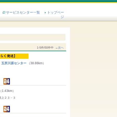
サービスセンター一覧
トップペー
ジ
1-5件/50件中 →
次へ
 五所川原センター
（38.88km）
（1.43km）
築上２３－３