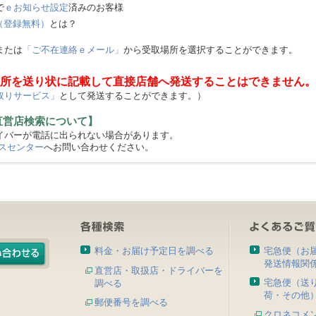
で
ｅお知らせ設定
済みのお客様
（登録無料）
とは？
または
「ご不在連絡ｅメール」
から受取場所を選択することができます。
所を送り状に記載して直接店舗へ発送することはできません。
取りサービス」
として発送することができます。）
直営店検索について】
バーが電話に出られない場合があります。
スセンター
へお問い合わせください。
料金・お届け予定日を調べる
宅急便（お
発送情報関
直営店・取扱店・ドライバーを
宅急便（送
調べる
荷・その他
郵便番号を調べる
クロネコメ