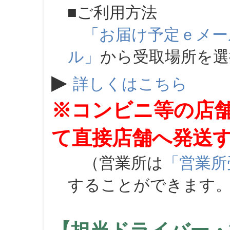
■ご利用方法
「お届け予定ｅメー
ル」
から受取場所を
▶
詳しくはこちら
※コンビニ等の店
て直接店舗へ発送
（営業所は
「営業所
することができます