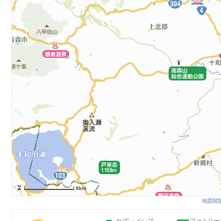
8km
地図閲