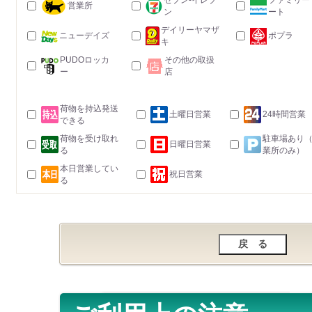
セブン-イレブ
ファミリー
営業所
ン
ート
デイリーヤマザ
ニューデイズ
ポプラ
キ
PUDOロッカ
その他の取扱
ー
店
荷物を持込発送
土曜日営業
24時間営業
できる
荷物を受け取れ
駐車場あり
日曜日営業
る
業所のみ）
本日営業してい
祝日営業
る