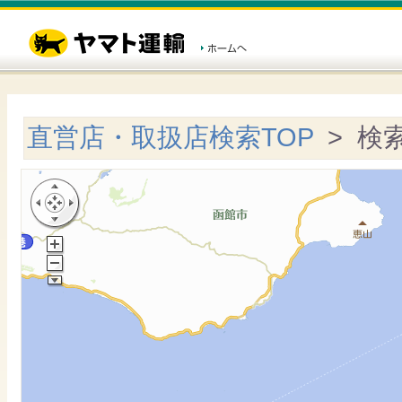
直営店・取扱店検索TOP
> 検