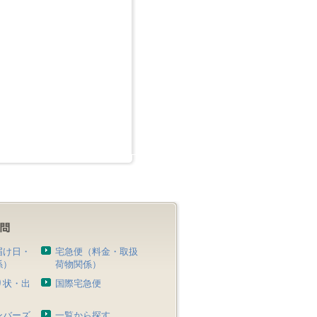
届け日・
宅急便（料金・取扱
係）
荷物関係）
り状・出
国際宅急便
）
ンバーズ
一覧から探す