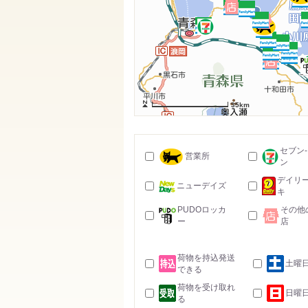
35km
セブン
営業所
ン
デイリ
ニューデイズ
キ
PUDOロッカ
その他
ー
店
荷物を持込発送
土曜
できる
荷物を受け取れ
日曜
る