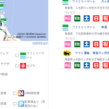
ファミリーマート 六ヶ
青森県 上北郡六ヶ所村大字泊字川
コンビニ
ファミリーマート 東通
青森県 下北郡東通村大字白糠字垣
©2026 ZENRIN DataCom
地図データ©2026 ZENRIN
コンビニ
地図閲覧規約
ヤマト運輸 青森六ヶ所営
-イレブ
ファミリーマ
ート
青森県上北郡六ヶ所村大字尾駮字上
ーヤマザ
ポプラ
の取扱
日営業
24時間営業
駐車場あり（営
日営業
業所のみ）