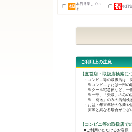
本日営業してい
祝日
る
ご利用上の注意
【直営店・取扱店検索に
・コンビニ等の取扱店は、荷
※コンビニまたは一部の取扱
※クール宅急便など、一部
※一部、「受取」のみの店
※「発送」のみの店舗検索
・お盆・年末年始の休業や臨
実際と異なる場合がござ
【コンビニ等の取扱店で
■ご利用いただけるお客様