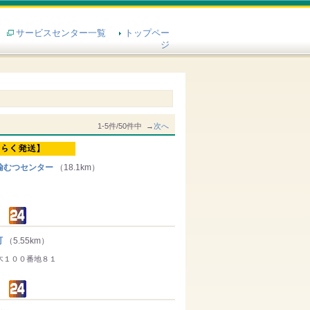
サービスセンター一覧
トップペー
ジ
1-5件/50件中 →
次へ
輸むつセンター
（18.1km）
町
（5.55km）
木１００番地８１