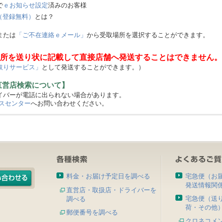
で
ｅお知らせ設定
済みのお客様
（登録無料）
とは？
または
「ご不在連絡ｅメール」
から受取場所を選択することができます。
所を送り状に記載して直接店舗へ発送することはできません。
取りサービス」
として発送することができます。）
直営店検索について】
バーが電話に出られない場合があります。
スセンター
へお問い合わせください。
料金・お届け予定日を調べる
宅急便（お
発送情報関
直営店・取扱店・ドライバーを
宅急便（送
調べる
荷・その他
郵便番号を調べる
クロネコメ