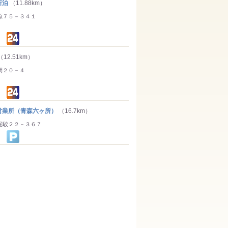
所泊
（11.88km）
原７５－３４１
（12.51km）
間２０－４
業所（青森六ヶ所）
（16.7km）
尾駮２２－３６７