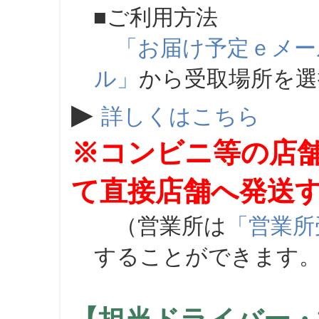
■ご利用方法
「お届け予定ｅメー
ル」
から受取場所を
▶
詳しくはこちら
※コンビニ等の店
て直接店舗へ発送
（営業所は
「営業所
することができます