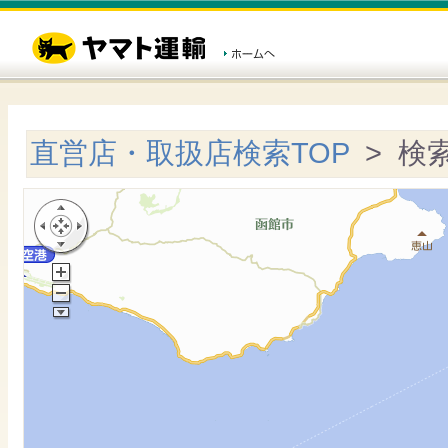
直営店・取扱店検索TOP
> 検