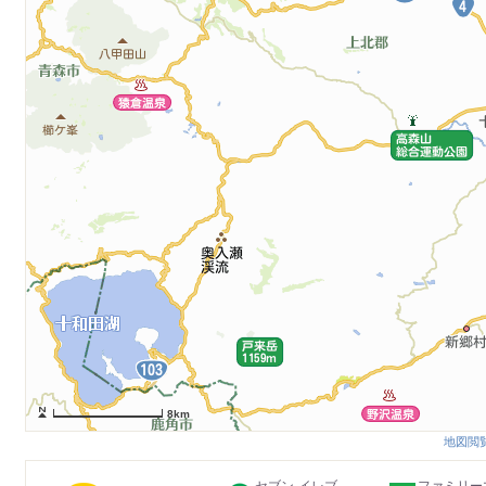
8km
地図閲