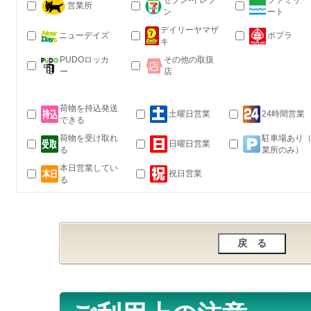
セブン-イレブ
ファミリー
営業所
ン
ート
デイリーヤマザ
ニューデイズ
ポプラ
キ
PUDOロッカ
その他の取扱
ー
店
荷物を持込発送
土曜日営業
24時間営業
できる
荷物を受け取れ
駐車場あり
日曜日営業
る
業所のみ）
本日営業してい
祝日営業
る