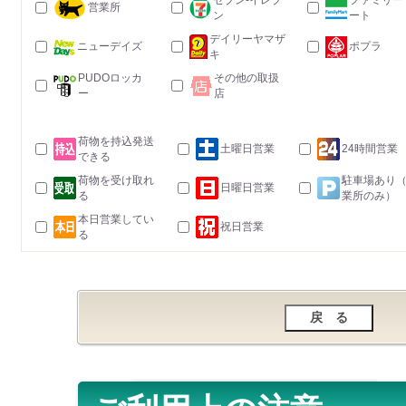
セブン-イレブ
ファミリー
営業所
ン
ート
デイリーヤマザ
ニューデイズ
ポプラ
キ
PUDOロッカ
その他の取扱
ー
店
荷物を持込発送
土曜日営業
24時間営業
できる
荷物を受け取れ
駐車場あり
日曜日営業
る
業所のみ）
本日営業してい
祝日営業
る