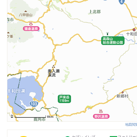
8km
地図閲