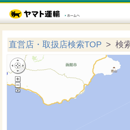
直営店・取扱店検索TOP
> 検