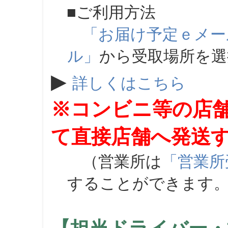
■ご利用方法
「お届け予定ｅメー
ル」
から受取場所を
▶
詳しくはこちら
※コンビニ等の店
て直接店舗へ発送
（営業所は
「営業所
することができます