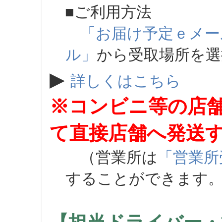
■ご利用方法
「お届け予定ｅメー
ル」
から受取場所を
▶
詳しくはこちら
※コンビニ等の店
て直接店舗へ発送
（営業所は
「営業所
することができます