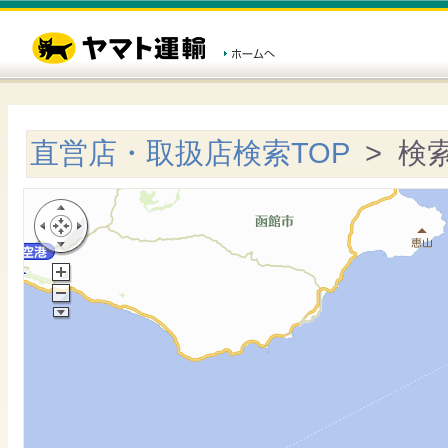
直営店・取扱店検索TOP
> 検