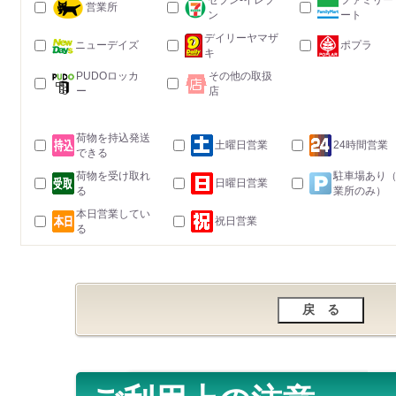
セブン-イレブ
ファミリー
営業所
ン
ート
デイリーヤマザ
ニューデイズ
ポプラ
キ
PUDOロッカ
その他の取扱
ー
店
荷物を持込発送
土曜日営業
24時間営業
できる
荷物を受け取れ
駐車場あり
日曜日営業
る
業所のみ）
本日営業してい
祝日営業
る