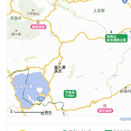
8km
地図閲