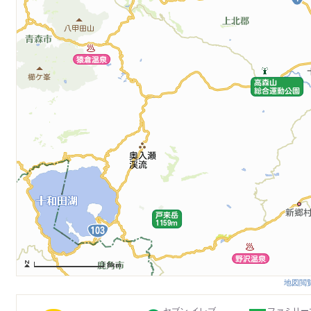
8km
地図閲