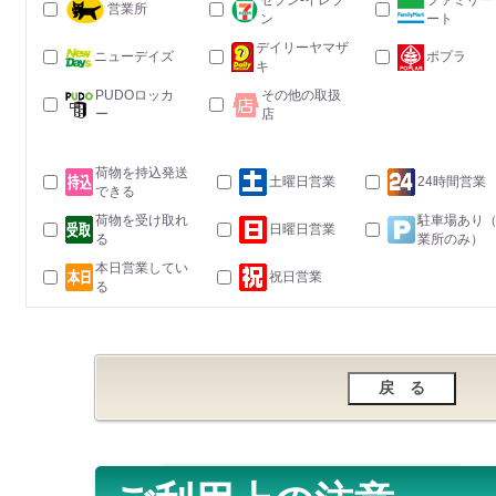
セブン-イレブ
ファミリー
営業所
ン
ート
デイリーヤマザ
ニューデイズ
ポプラ
キ
PUDOロッカ
その他の取扱
ー
店
荷物を持込発送
土曜日営業
24時間営業
できる
荷物を受け取れ
駐車場あり
日曜日営業
る
業所のみ）
本日営業してい
祝日営業
る