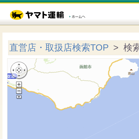
直営店・取扱店検索TOP
> 検