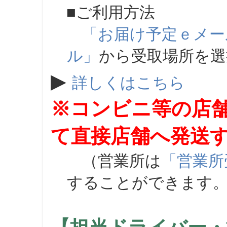
■ご利用方法
「お届け予定ｅメー
ル」
から受取場所を
▶
詳しくはこちら
※コンビニ等の店
て直接店舗へ発送
（営業所は
「営業所
することができます