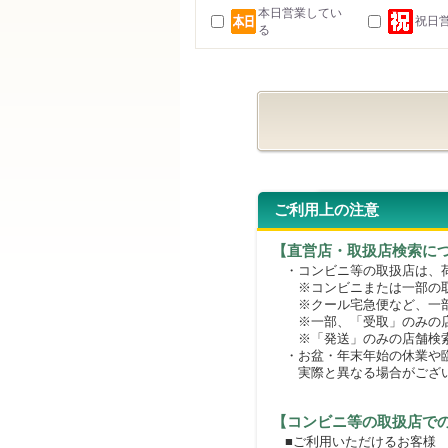
本日営業してい
祝日
る
ご利用上の注意
【直営店・取扱店検索に
・コンビニ等の取扱店は、荷
※コンビニまたは一部の取扱
※クール宅急便など、一部
※一部、「受取」のみの店
※「発送」のみの店舗検索
・お盆・年末年始の休業や臨
実際と異なる場合がござ
【コンビニ等の取扱店で
■ご利用いただけるお客様