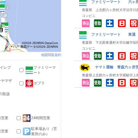
ファミリーマート 六ヶ
青森県 上北郡六ヶ所村大字泊字川
コンビニ
ファミリーマート 東通
青森県 下北郡東通村大字白糠字垣
©2026 ZENRIN DataCom
地図データ©2026 ZENRIN
コンビニ
地図閲覧規約
ヤマト運輸 青森六ヶ所営
-イレブ
ファミリーマ
ート
青森県上北郡六ヶ所村大字尾駮字上
ーヤマザ
ポプラ
の取扱
日営業
24時間営業
駐車場あり（営
日営業
業所のみ）