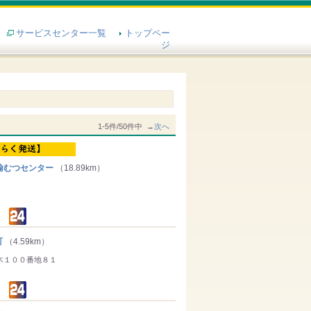
サービスセンター一覧
トップペー
ジ
1-5件/50件中 →
次へ
輸むつセンター
（18.89km）
町
（4.59km）
木１００番地８１