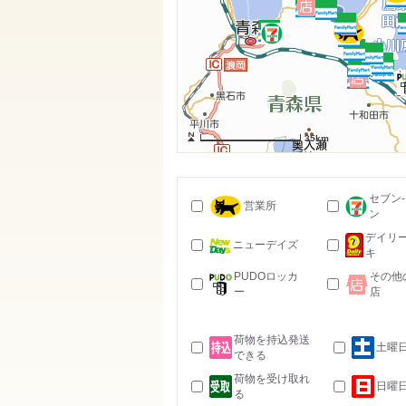
35km
セブン
営業所
ン
デイリ
ニューデイズ
キ
PUDOロッカ
その他
ー
店
荷物を持込発送
土曜
できる
荷物を受け取れ
日曜
る