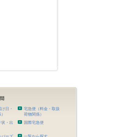
届け日・
宅急便（料金・取扱
係）
荷物関係）
り状・出
国際宅急便
）
ンバーズ
一覧から探す