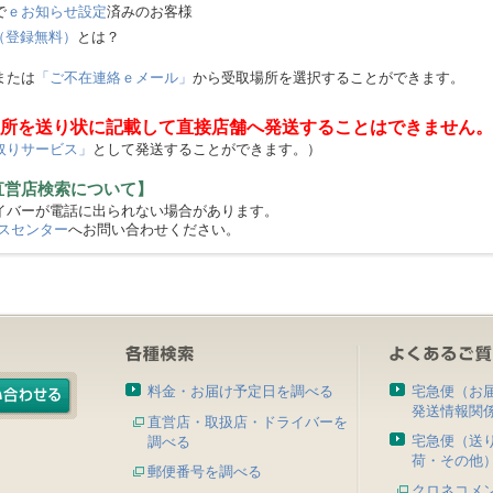
で
ｅお知らせ設定
済みのお客様
（登録無料）
とは？
または
「ご不在連絡ｅメール」
から受取場所を選択することができます。
所を送り状に記載して直接店舗へ発送することはできません。
取りサービス」
として発送することができます。）
直営店検索について】
バーが電話に出られない場合があります。
スセンター
へお問い合わせください。
料金・お届け予定日を調べる
宅急便（お
発送情報関
直営店・取扱店・ドライバーを
宅急便（送
調べる
荷・その他
郵便番号を調べる
クロネコメ