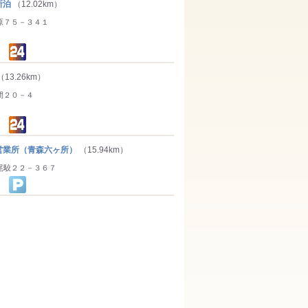
所泊
（12.02km）
原７５－３４１
（13.26km）
間２０－４
業所（青森六ヶ所）
（15.94km）
尾駮２２－３６７