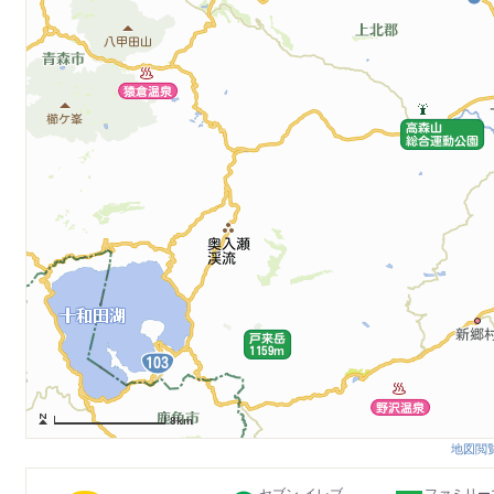
8km
地図閲