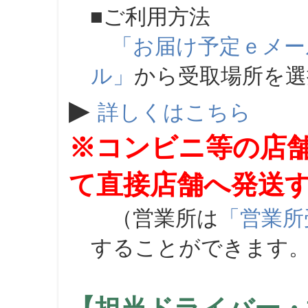
■ご利用方法
「お届け予定ｅメー
ル」
から受取場所を
▶
詳しくはこちら
※コンビニ等の店
て直接店舗へ発送
（営業所は
「営業所
することができます