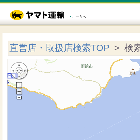
直営店・取扱店検索TOP
> 検