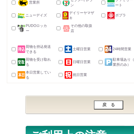
セブン-イレブ
ファミリー
営業所
ン
ート
デイリーヤマザ
ニューデイズ
ポプラ
キ
PUDOロッカ
その他の取扱
ー
店
荷物を持込発送
土曜日営業
24時間営業
できる
荷物を受け取れ
駐車場あり
日曜日営業
る
業所のみ）
本日営業してい
祝日営業
る