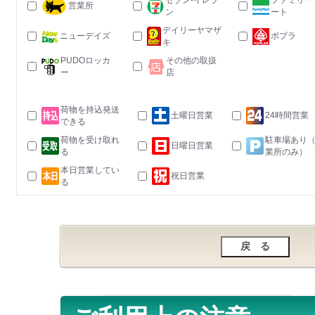
セブン-イレブ
ファミリー
営業所
ン
ート
デイリーヤマザ
ニューデイズ
ポプラ
キ
PUDOロッカ
その他の取扱
ー
店
荷物を持込発送
土曜日営業
24時間営業
できる
荷物を受け取れ
駐車場あり
日曜日営業
る
業所のみ）
本日営業してい
祝日営業
る