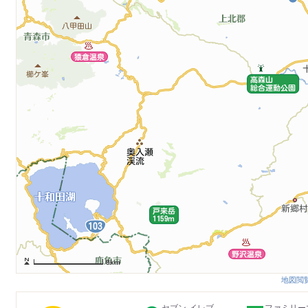
8km
地図閲