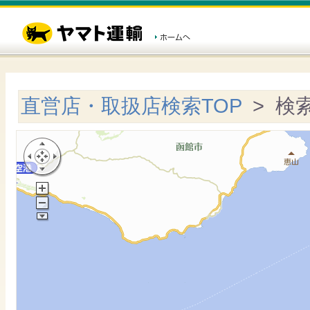
直営店・取扱店検索TOP
> 検