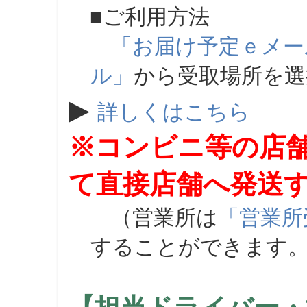
■ご利用方法
「お届け予定ｅメー
ル」
から受取場所を
▶
詳しくはこちら
※コンビニ等の店
て直接店舗へ発送
（営業所は
「営業所
することができます