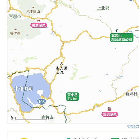
8km
地図閲