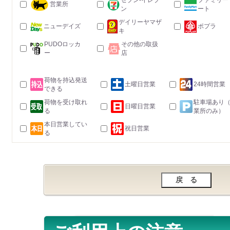
セブン-イレブ
ファミリー
営業所
ン
ート
デイリーヤマザ
ニューデイズ
ポプラ
キ
PUDOロッカ
その他の取扱
ー
店
荷物を持込発送
土曜日営業
24時間営業
できる
荷物を受け取れ
駐車場あり
日曜日営業
る
業所のみ）
本日営業してい
祝日営業
る