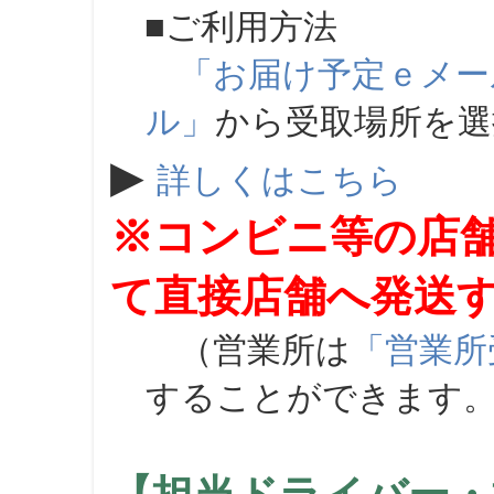
■ご利用方法
「お届け予定ｅメー
ル」
から受取場所を
▶
詳しくはこちら
※コンビニ等の店
て直接店舗へ発送
（営業所は
「営業所
することができます