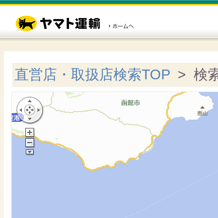
直営店・取扱店検索TOP
> 検