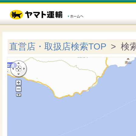
直営店・取扱店検索TOP
> 検