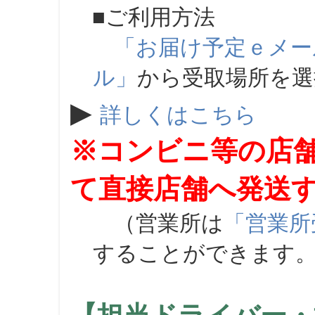
■ご利用方法
「お届け予定ｅメー
ル」
から受取場所を
▶
詳しくはこちら
※コンビニ等の店
て直接店舗へ発送
（営業所は
「営業所
することができます