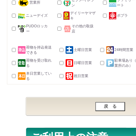
セブン-イレブ
ファミリー
営業所
ン
ート
デイリーヤマザ
ニューデイズ
ポプラ
キ
PUDOロッカ
その他の取扱
ー
店
荷物を持込発送
土曜日営業
24時間営業
できる
荷物を受け取れ
駐車場あり
日曜日営業
る
業所のみ）
本日営業してい
祝日営業
る