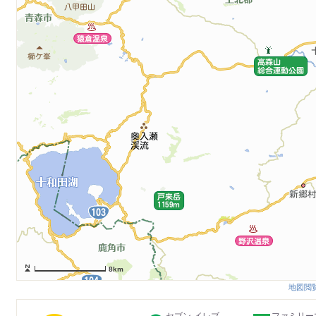
8km
地図閲