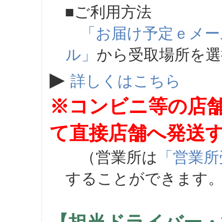
■ご利用方法
「お届け予定ｅメー
ル」
から受取場所を
▶
詳しくはこちら
※コンビニ等の店
て直接店舗へ発送
（営業所は
「営業所
することができます