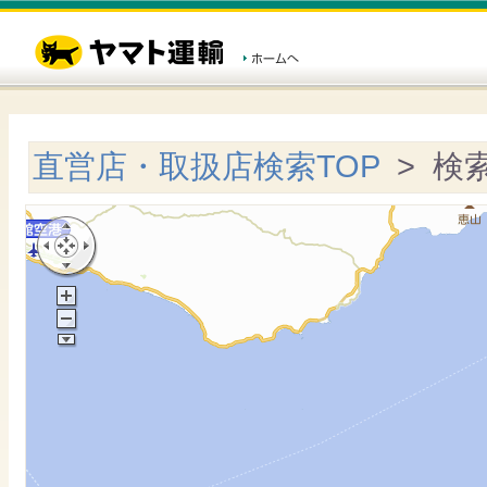
直営店・取扱店検索TOP
> 検