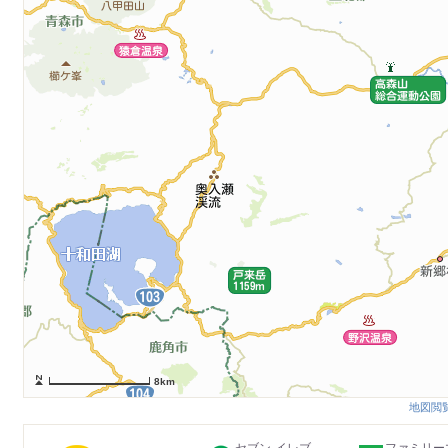
8km
地図閲