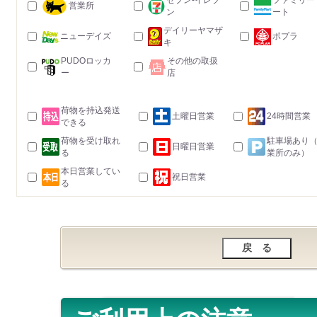
セブン-イレブ
ファミリー
営業所
ン
ート
デイリーヤマザ
ニューデイズ
ポプラ
キ
PUDOロッカ
その他の取扱
ー
店
荷物を持込発送
土曜日営業
24時間営業
できる
荷物を受け取れ
駐車場あり
日曜日営業
る
業所のみ）
本日営業してい
祝日営業
る