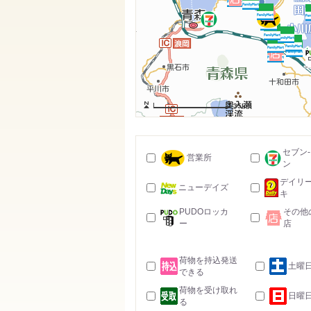
35km
セブン
営業所
ン
デイリ
ニューデイズ
キ
PUDOロッカ
その他
ー
店
荷物を持込発送
土曜
できる
荷物を受け取れ
日曜
る