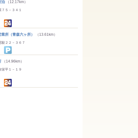
所泊
（12.17km）
原７５－３４１
業所（青森六ヶ所）
（13.61km）
尾駮２２－３６７
所
（14.96km）
弥栄平１－１９