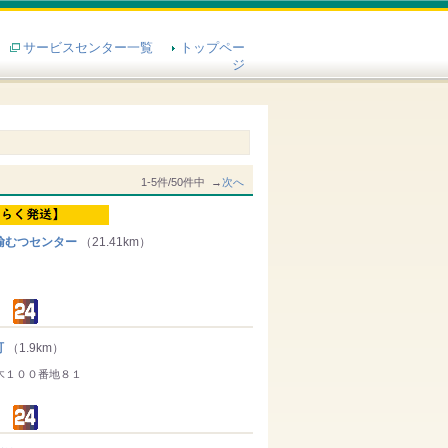
サービスセンター一覧
トップペー
ジ
1-5件/50件中 →
次へ
輸むつセンター
（21.41km）
町
（1.9km）
木１００番地８１