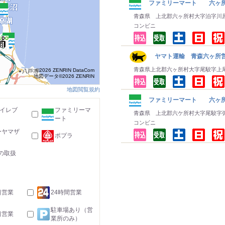
ファミリーマート 六ヶ
青森県 上北郡六ヶ所村大字泊字川
コンビニ
ヤマト運輸 青森六ヶ所営
青森県上北郡六ヶ所村大字尾駮字上
©2026 ZENRIN DataCom
地図データ©2026 ZENRIN
地図閲覧規約
ファミリーマート 六ヶ
-イレブ
ファミリーマ
青森県 上北郡六ケ所村大字尾駮字
ート
コンビニ
ーヤマザ
ポプラ
の取扱
日営業
24時間営業
駐車場あり（営
日営業
業所のみ）