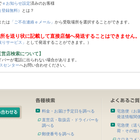
で
ｅお知らせ設定
済みのお客様
（登録無料）
とは？
または
「ご不在連絡ｅメール」
から受取場所を選択することができます。
所を送り状に記載して直接店舗へ発送することはできません。
取りサービス」
として発送することができます。）
直営店検索について】
バーが電話に出られない場合があります。
スセンター
へお問い合わせください。
料金・お届け予定日を調べる
宅急便（お
発送情報関
直営店・取扱店・ドライバーを
宅急便（送
調べる
荷・その他
郵便番号を調べる
クロネコメ