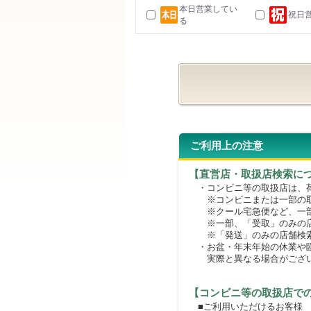
本日営業してい
祝日
る
ご利用上の注意
【直営店・取扱店検索に
・コンビニ等の取扱店は、荷
※コンビニまたは一部の取扱
※クール宅急便など、一部
※一部、「受取」のみの店
※「発送」のみの店舗検索
・お盆・年末年始の休業や臨
実際と異なる場合がござ
【コンビニ等の取扱店で
■ご利用いただけるお客様