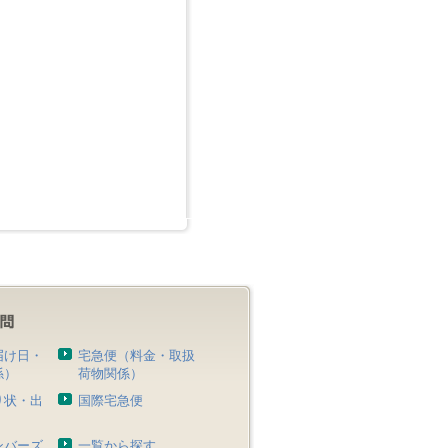
届け日・
宅急便（料金・取扱
係）
荷物関係）
り状・出
国際宅急便
）
ンバーズ
一覧から探す