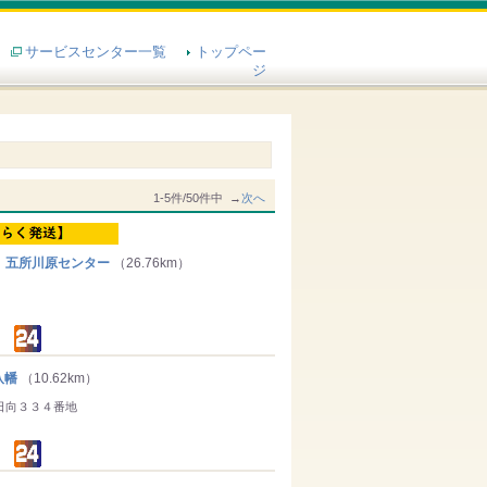
サービスセンター一覧
トップペー
ジ
1-5件/50件中 →
次へ
 五所川原センター
（26.76km）
八幡
（10.62km）
日向３３４番地