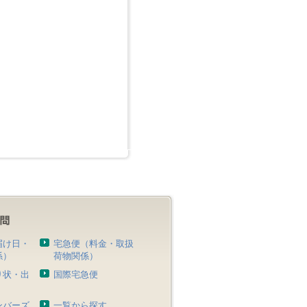
届け日・
宅急便（料金・取扱
係）
荷物関係）
り状・出
国際宅急便
）
ンバーズ
一覧から探す