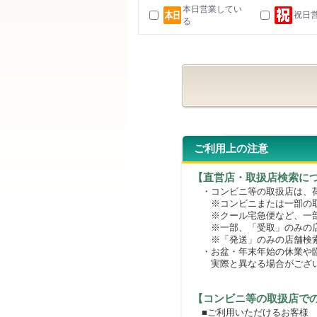
本日営業してい
祝日
る
ご利用上の注意
【直営店・取扱店検索に
・コンビニ等の取扱店は、荷
※コンビニまたは一部の取扱
※クール宅急便など、一部
※一部、「受取」のみの店
※「発送」のみの店舗検索
・お盆・年末年始の休業や臨
実際と異なる場合がござ
【コンビニ等の取扱店で
■ご利用いただけるお客様