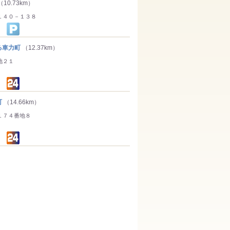
（10.73km）
１４０－１３８
る車力町
（12.37km）
地２１
町
（14.66km）
１７４番地８