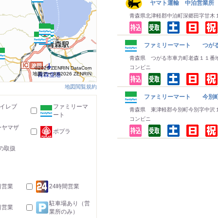
ヤマト運輸 中泊営業所
青森県北津軽郡中泊町深郷田字甘木
ファミリーマート つが
青森県 つがる市車力町老森１１番
コンビニ
©2026 ZENRIN DataCom
地図データ©2026 ZENRIN
地図閲覧規約
ファミリーマート 今別
-イレブ
ファミリーマ
青森県 東津軽郡今別町今別字中沢
ート
コンビニ
ーヤマザ
ポプラ
の取扱
日営業
24時間営業
駐車場あり（営
日営業
業所のみ）