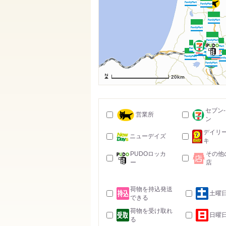
20km
セブン
営業所
ン
デイリ
ニューデイズ
キ
PUDOロッカ
その他
ー
店
荷物を持込発送
土曜
できる
荷物を受け取れ
日曜
る