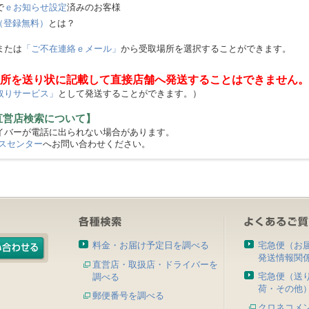
で
ｅお知らせ設定
済みのお客様
（登録無料）
とは？
または
「ご不在連絡ｅメール」
から受取場所を選択することができます。
所を送り状に記載して直接店舗へ発送することはできません。
取りサービス」
として発送することができます。）
直営店検索について】
バーが電話に出られない場合があります。
スセンター
へお問い合わせください。
料金・お届け予定日を調べる
宅急便（お
発送情報関
直営店・取扱店・ドライバーを
宅急便（送
調べる
荷・その他
郵便番号を調べる
クロネコメ