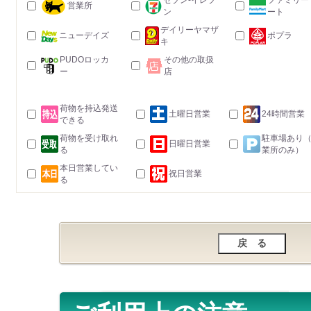
セブン-イレブ
ファミリー
営業所
ン
ート
デイリーヤマザ
ニューデイズ
ポプラ
キ
PUDOロッカ
その他の取扱
ー
店
荷物を持込発送
土曜日営業
24時間営業
できる
荷物を受け取れ
駐車場あり
日曜日営業
る
業所のみ）
本日営業してい
祝日営業
る