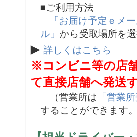
■ご利用方法
「お届け予定ｅメー
ル」
から受取場所を
▶
詳しくはこちら
※コンビニ等の店
て直接店舗へ発送
（営業所は
「営業所
することができます