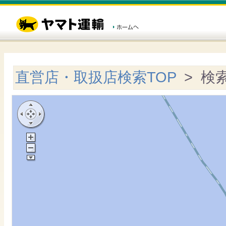
直営店・取扱店検索TOP
> 検