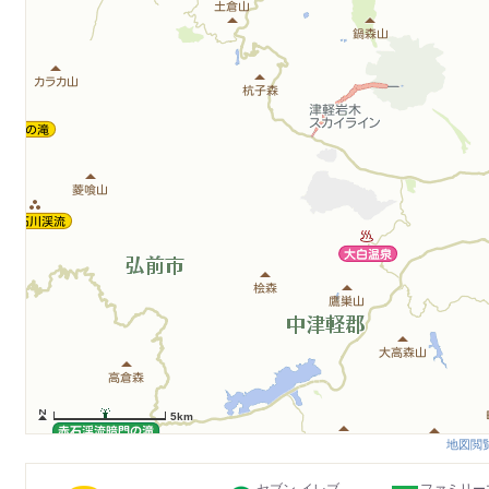
5km
地図閲