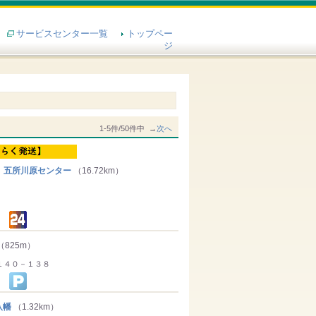
サービスセンター一覧
トップペー
ジ
1-5件/50件中 →
次へ
 五所川原センター
（16.72km）
（825m）
１４０－１３８
八幡
（1.32km）