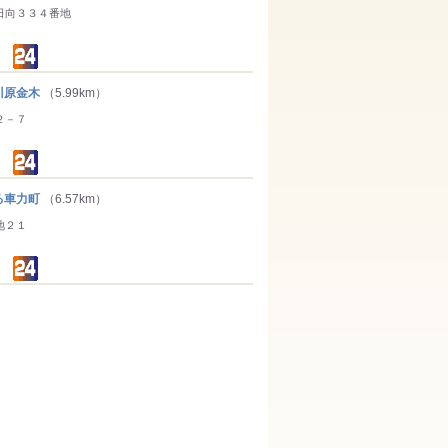
日向３３４番地
川原金木
（5.99km）
２－７
る車力町
（6.57km）
地２１