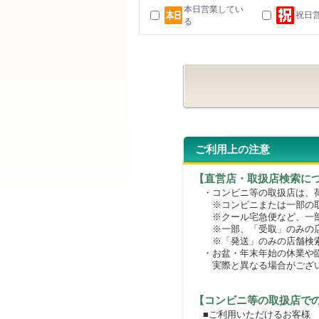
本日営業してい
祝日
る
ご利用上の注意
【直営店・取扱店検索に
・コンビニ等の取扱店は、荷
※コンビニまたは一部の取扱
※クール宅急便など、一部
※一部、「受取」のみの店
※「発送」のみの店舗検索
・お盆・年末年始の休業や臨
実際と異なる場合がござ
【コンビニ等の取扱店で
■ご利用いただけるお客様