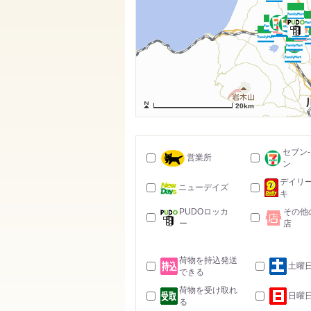
20km
セブン
営業所
ン
デイリ
ニューデイズ
キ
PUDOロッカ
その他
ー
店
荷物を持込発送
土曜
できる
荷物を受け取れ
日曜
る