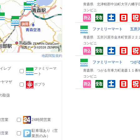
青森県 北津軽郡中泊町大字八幡字
コンビニ
ファミリーマート 五所
青森県 五所川原市金木町菅原２２
コンビニ
©2026 ZENRIN DataCom
地図データ©2026 ZENRIN
地図閲覧規約
ファミリーマート つが
-イレブ
ファミリーマ
青森県 つがる市車力町老森１１番
ート
コンビニ
ーヤマザ
ポプラ
の取扱
日営業
24時間営業
駐車場あり（営
日営業
業所のみ）