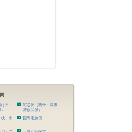
届け日・
宅急便（料金・取扱
係）
荷物関係）
り状・出
国際宅急便
）
ンバーズ
一覧から探す