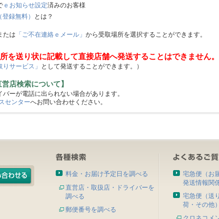
で
ｅお知らせ設定
済みのお客様
（登録無料）
とは？
または
「ご不在連絡ｅメール」
から受取場所を選択することができます。
所を送り状に記載して直接店舗へ発送することはできません。
取りサービス」
として発送することができます。）
直営店検索について】
バーが電話に出られない場合があります。
スセンター
へお問い合わせください。
料金・お届け予定日を調べる
宅急便（お
発送情報関
直営店・取扱店・ドライバーを
宅急便（送
調べる
荷・その他
郵便番号を調べる
クロネコメ