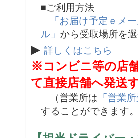
■ご利用方法
「お届け予定ｅメー
ル」
から受取場所を
▶
詳しくはこちら
※コンビニ等の店
て直接店舗へ発送
（営業所は
「営業所
することができます