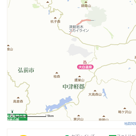
5km
地図閲