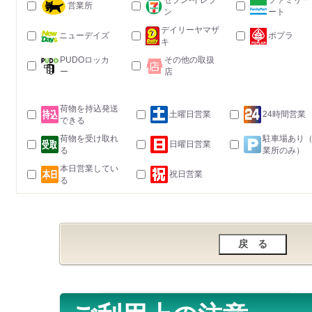
セブン-イレブ
ファミリー
営業所
ン
ート
デイリーヤマザ
ニューデイズ
ポプラ
キ
PUDOロッカ
その他の取扱
ー
店
荷物を持込発送
土曜日営業
24時間営業
できる
荷物を受け取れ
駐車場あり
日曜日営業
る
業所のみ）
本日営業してい
祝日営業
る