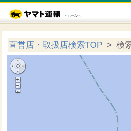
直営店・取扱店検索TOP
> 検