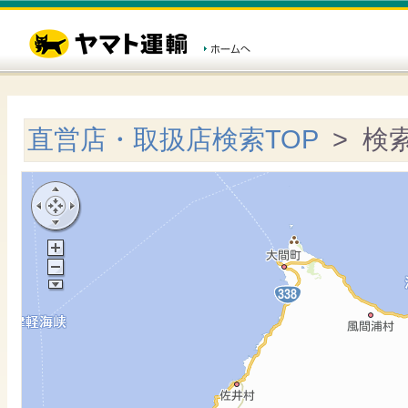
直営店・取扱店検索TOP
> 検