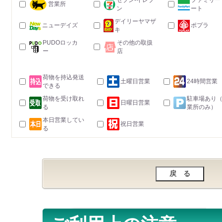
セブン-イレブ
ファミリー
営業所
ン
ート
デイリーヤマザ
ニューデイズ
ポプラ
キ
PUDOロッカ
その他の取扱
ー
店
荷物を持込発送
土曜日営業
24時間営業
できる
荷物を受け取れ
駐車場あり
日曜日営業
る
業所のみ）
本日営業してい
祝日営業
る