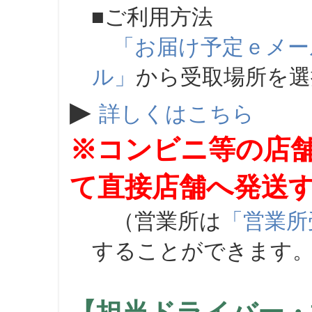
■ご利用方法
「お届け予定ｅメー
ル」
から受取場所を
▶
詳しくはこちら
※コンビニ等の店
て直接店舗へ発送
（営業所は
「営業所
することができます