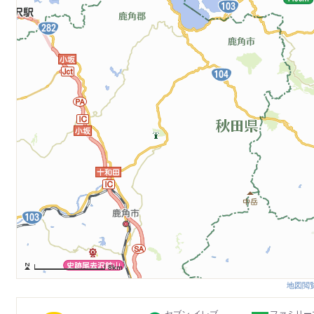
8km
地図閲