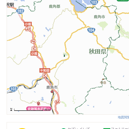
8km
地図閲