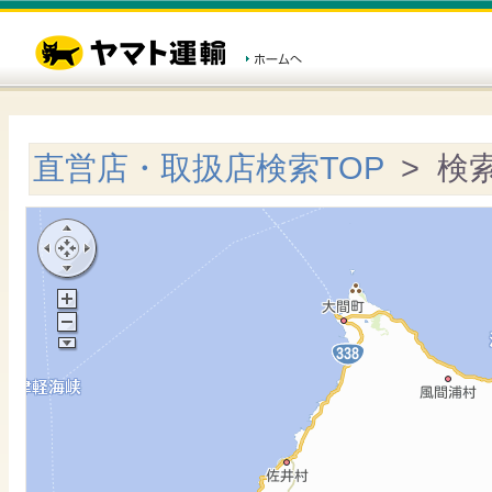
直営店・取扱店検索TOP
> 検