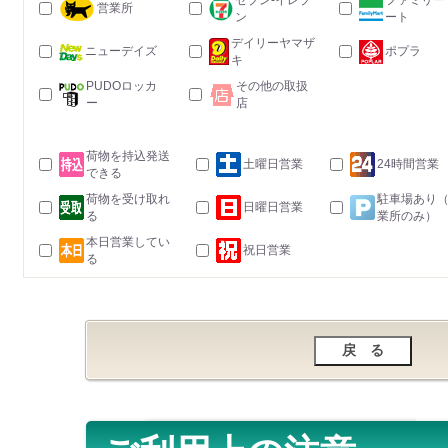
セブン-イレブ
ファミリー
営業所
ン
ート
デイリーヤマザ
ニューデイズ
ポプラ
キ
PUDOロッカ
その他の取扱
ー
店
荷物を持込発送
土曜日営業
24時間営業
できる
荷物を受け取れ
駐車場あり
日曜日営業
る
業所のみ）
本日営業してい
祝日営業
る