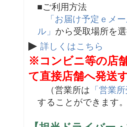
■ご利用方法
「お届け予定ｅメー
ル」
から受取場所を
▶
詳しくはこちら
※コンビニ等の店
て直接店舗へ発送
（営業所は
「営業所
することができます