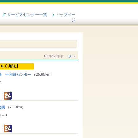
サービスセンター一覧
トップペー
ジ
1-5件/50件中 →
次へ
輸 十和田センター
（25.95km）
７
地橋
（2.03km）
４－１