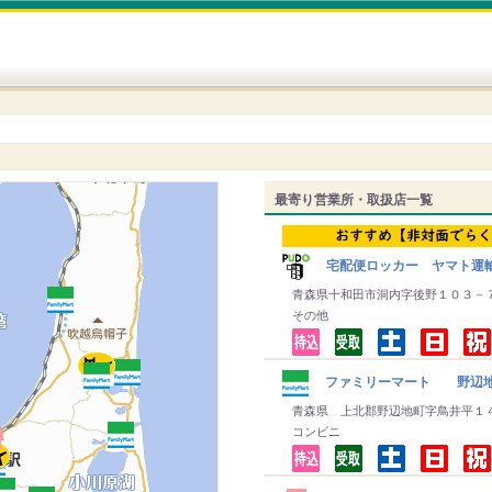
最寄り営業所・取扱店一覧
宅配便ロッカー ヤマト運
青森県十和田市洞内字後野１０３－
その他
ファミリーマート 野辺
青森県 上北郡野辺地町字鳥井平１
コンビニ