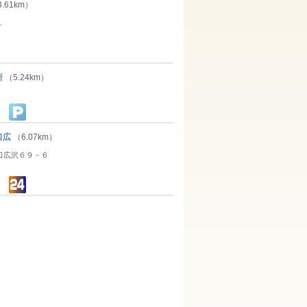
.61km）
１
所
（5.24km）
口広
（6.07km）
口広沢６９－６