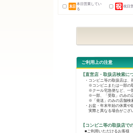
本日営業してい
祝日
る
ご利用上の注意
【直営店・取扱店検索に
・コンビニ等の取扱店は、荷
※コンビニまたは一部の取扱
※クール宅急便など、一部
※一部、「受取」のみの店
※「発送」のみの店舗検索
・お盆・年末年始の休業や臨
実際と異なる場合がござ
【コンビニ等の取扱店で
■ご利用いただけるお客様