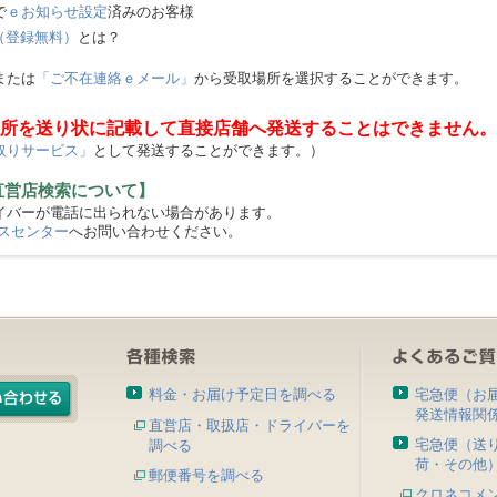
で
ｅお知らせ設定
済みのお客様
（登録無料）
とは？
または
「ご不在連絡ｅメール」
から受取場所を選択することができます。
所を送り状に記載して直接店舗へ発送することはできません。
取りサービス」
として発送することができます。）
直営店検索について】
バーが電話に出られない場合があります。
スセンター
へお問い合わせください。
料金・お届け予定日を調べる
宅急便（お
発送情報関
直営店・取扱店・ドライバーを
宅急便（送
調べる
荷・その他
郵便番号を調べる
クロネコメ