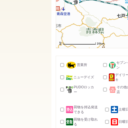
20km
セブン
営業所
ン
デイリ
ニューデイズ
キ
PUDOロッカ
その他
ー
店
荷物を持込発送
土曜
できる
荷物を受け取れ
日曜
る