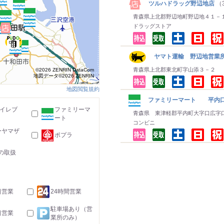
ツルハドラッグ野辺地店
（3
青森県上北郡野辺地町野辺地４１－
ドラッグストア
ヤマト運輸 野辺地営業
青森県上北郡東北町字山添３－２
©2026 ZENRIN DataCom
地図データ©2026 ZENRIN
地図閲覧規約
ファミリーマート 平内
-イレブ
ファミリーマ
青森県 東津軽郡平内町大字口広字
ート
コンビニ
ーヤマザ
ポプラ
の取扱
日営業
24時間営業
駐車場あり（営
日営業
業所のみ）