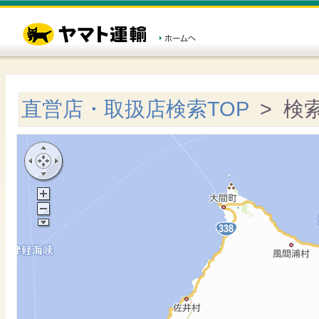
直営店・取扱店検索TOP
> 検