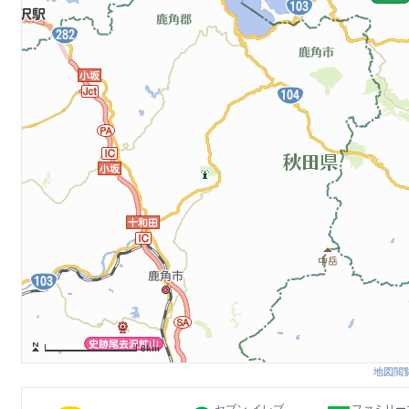
8km
地図閲