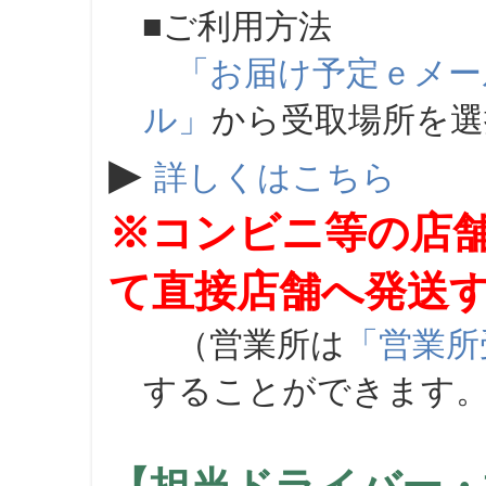
■ご利用方法
「お届け予定ｅメー
ル」
から受取場所を
▶
詳しくはこちら
※コンビニ等の店
て直接店舗へ発送
（営業所は
「営業所
することができます