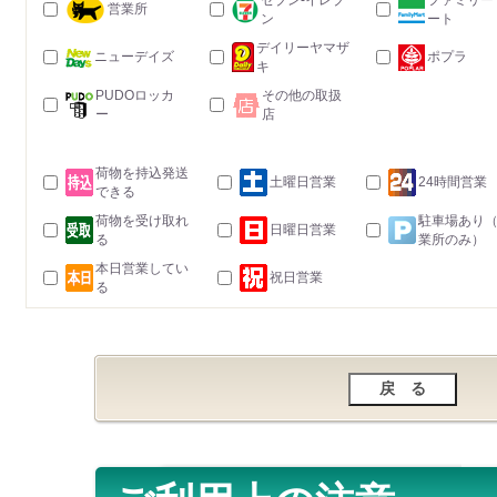
セブン-イレブ
ファミリー
営業所
ン
ート
デイリーヤマザ
ニューデイズ
ポプラ
キ
PUDOロッカ
その他の取扱
ー
店
荷物を持込発送
土曜日営業
24時間営業
できる
荷物を受け取れ
駐車場あり
日曜日営業
る
業所のみ）
本日営業してい
祝日営業
る