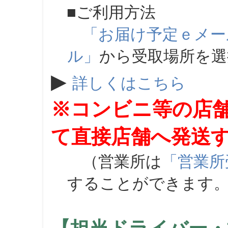
■ご利用方法
「お届け予定ｅメー
ル」
から受取場所を
▶
詳しくはこちら
※コンビニ等の店
て直接店舗へ発送
（営業所は
「営業所
することができます