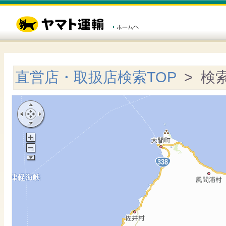
直営店・取扱店検索TOP
> 検