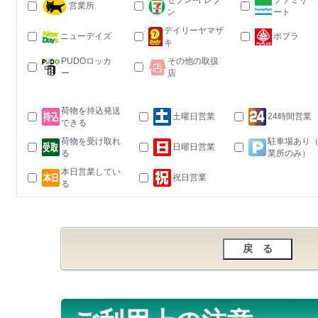
セブン-イレブ
ファミリー
営業所
ン
ート
デイリーヤマザ
ニューデイズ
ポプラ
キ
PUDOロッカ
その他の取扱
ー
店
荷物を持込発送
土曜日営業
24時間営業
できる
荷物を受け取れ
駐車場あり
日曜日営業
る
業所のみ）
本日営業してい
祝日営業
る