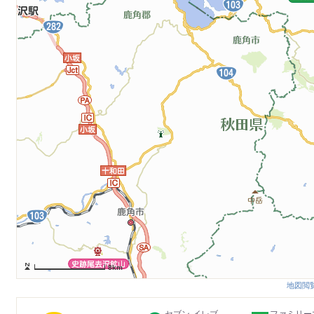
8km
地図閲