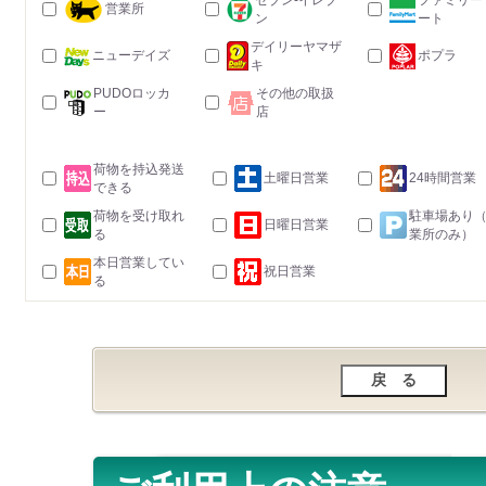
セブン-イレブ
ファミリー
営業所
ン
ート
デイリーヤマザ
ニューデイズ
ポプラ
キ
PUDOロッカ
その他の取扱
ー
店
荷物を持込発送
土曜日営業
24時間営業
できる
荷物を受け取れ
駐車場あり
日曜日営業
る
業所のみ）
本日営業してい
祝日営業
る