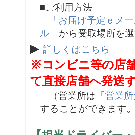
■ご利用方法
「お届け予定ｅメー
ル」
から受取場所を
▶
詳しくはこちら
※コンビニ等の店
て直接店舗へ発送
（営業所は
「営業所
することができます