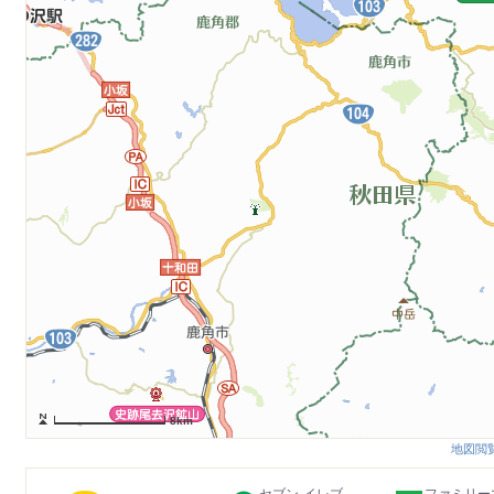
8km
地図閲