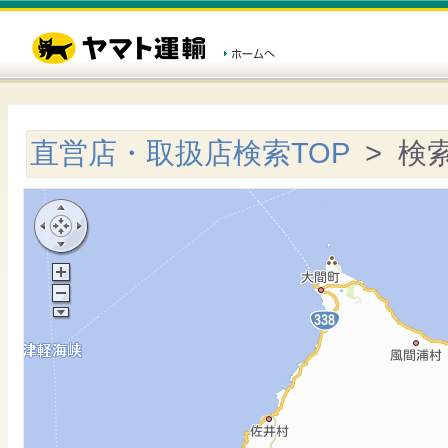
直営店・取扱店検索TOP
> 検