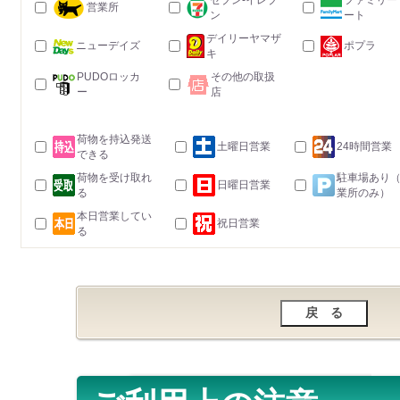
セブン-イレブ
ファミリー
営業所
ン
ート
デイリーヤマザ
ニューデイズ
ポプラ
キ
PUDOロッカ
その他の取扱
ー
店
荷物を持込発送
土曜日営業
24時間営業
できる
荷物を受け取れ
駐車場あり
日曜日営業
る
業所のみ）
本日営業してい
祝日営業
る