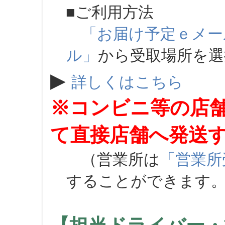
■ご利用方法
「お届け予定ｅメー
ル」
から受取場所を
▶
詳しくはこちら
※コンビニ等の店
て直接店舗へ発送
（営業所は
「営業所
することができます