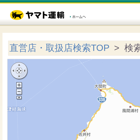
直営店・取扱店検索TOP
> 検