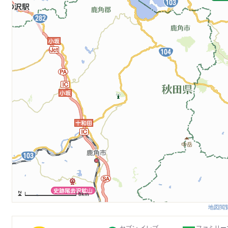
8km
地図閲