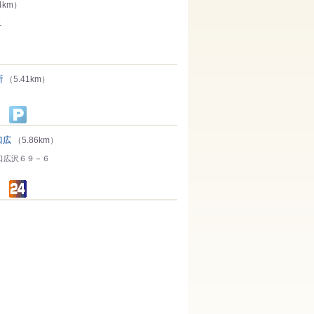
4km）
１
所
（5.41km）
口広
（5.86km）
口広沢６９－６