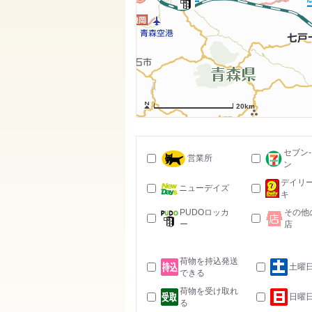
20km
セブン
営業所
ン
デイリ
ニューデイズ
キ
PUDOロッカ
その他
ー
店
荷物を持込発送
土曜
できる
荷物を受け取れ
日曜
る