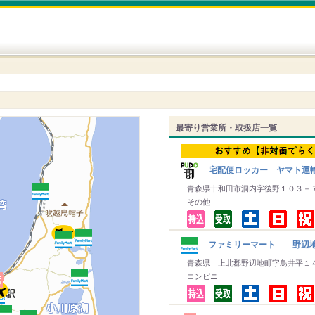
最寄り営業所・取扱店一覧
宅配便ロッカー ヤマト運
青森県十和田市洞内字後野１０３－
その他
ファミリーマート 野辺
青森県 上北郡野辺地町字鳥井平１
コンビニ