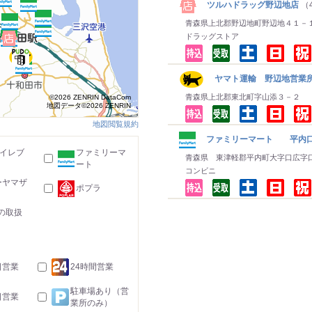
ツルハドラッグ野辺地店
（
青森県上北郡野辺地町野辺地４１－
ドラッグストア
ヤマト運輸 野辺地営業
青森県上北郡東北町字山添３－２
©2026 ZENRIN DataCom
地図データ©2026 ZENRIN
地図閲覧規約
ファミリーマート 平内
-イレブ
ファミリーマ
青森県 東津軽郡平内町大字口広字
ート
コンビニ
ーヤマザ
ポプラ
の取扱
日営業
24時間営業
駐車場あり（営
日営業
業所のみ）