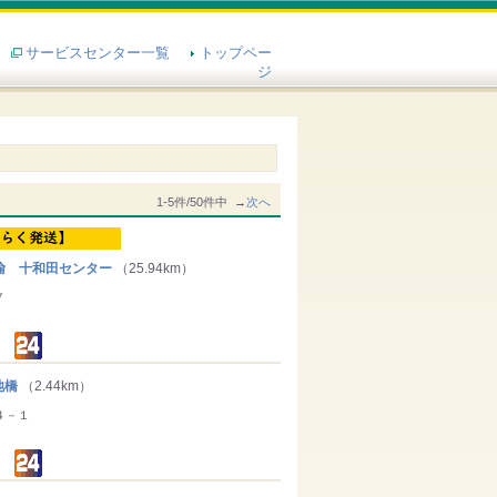
サービスセンター一覧
トップペー
ジ
1-5件/50件中 →
次へ
輸 十和田センター
（25.94km）
７
地橋
（2.44km）
４－１