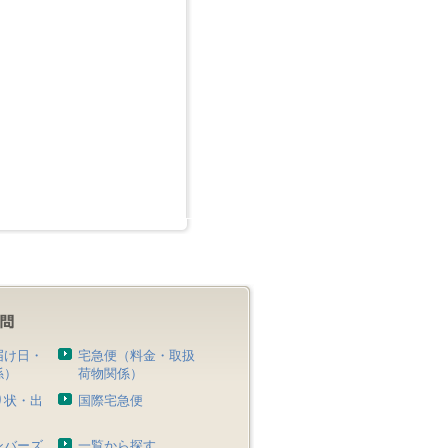
届け日・
宅急便（料金・取扱
係）
荷物関係）
り状・出
国際宅急便
）
ンバーズ
一覧から探す