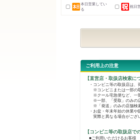
本日営業してい
祝日
る
ご利用上の注意
【直営店・取扱店検索に
・コンビニ等の取扱店は、荷
※コンビニまたは一部の取扱
※クール宅急便など、一部
※一部、「受取」のみの店
※「発送」のみの店舗検索
・お盆・年末年始の休業や臨
実際と異なる場合がござ
【コンビニ等の取扱店で
■ご利用いただけるお客様