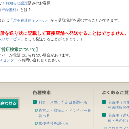
で
ｅお知らせ設定
済みのお客様
（登録無料）
とは？
または
「ご不在連絡ｅメール」
から受取場所を選択することができます。
所を送り状に記載して直接店舗へ発送することはできません。
取りサービス」
として発送することができます。）
直営店検索について】
バーが電話に出られない場合があります。
スセンター
へお問い合わせください。
料金・お届け予定日を調べる
宅急便（お
発送情報関
直営店・取扱店・ドライバーを
宅急便（送
調べる
荷・その他
郵便番号を調べる
クロネコメ