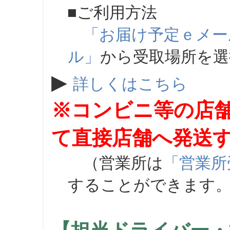
■ご利用方法
「お届け予定ｅメー
ル」
から受取場所を
▶
詳しくはこちら
※コンビニ等の店
て直接店舗へ発送
（営業所は
「営業所
することができます