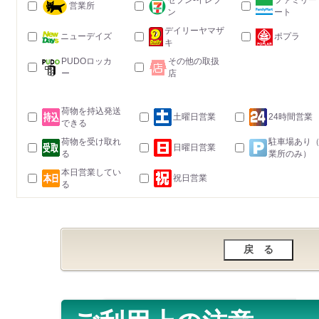
セブン-イレブ
ファミリー
営業所
ン
ート
デイリーヤマザ
ニューデイズ
ポプラ
キ
PUDOロッカ
その他の取扱
ー
店
荷物を持込発送
土曜日営業
24時間営業
できる
荷物を受け取れ
駐車場あり
日曜日営業
る
業所のみ）
本日営業してい
祝日営業
る