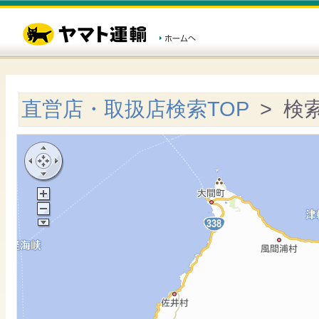
直営店・取扱店検索TOP
> 検