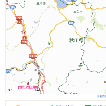
8km
地図閲