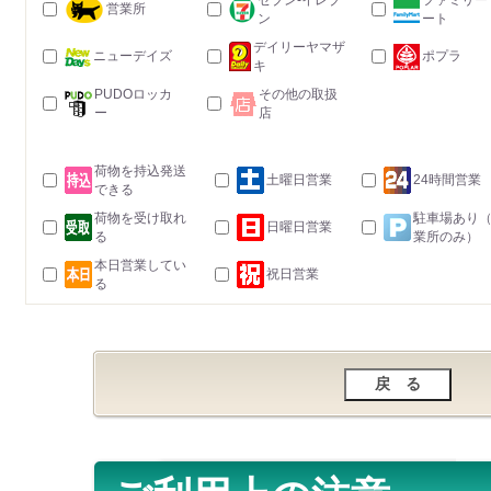
セブン-イレブ
ファミリー
営業所
ン
ート
デイリーヤマザ
ニューデイズ
ポプラ
キ
PUDOロッカ
その他の取扱
ー
店
荷物を持込発送
土曜日営業
24時間営業
できる
荷物を受け取れ
駐車場あり
日曜日営業
る
業所のみ）
本日営業してい
祝日営業
る