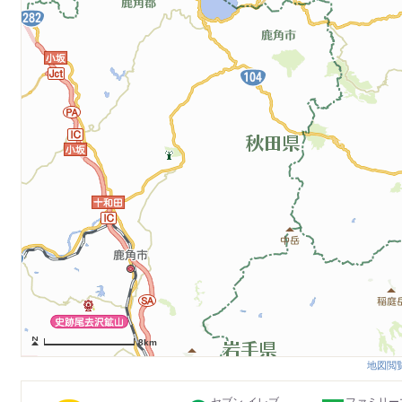
8km
地図閲