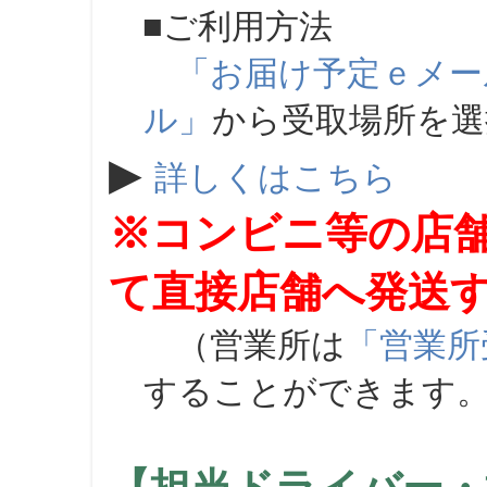
■ご利用方法
「お届け予定ｅメー
ル」
から受取場所を
▶
詳しくはこちら
※コンビニ等の店
て直接店舗へ発送
（営業所は
「営業所
することができます