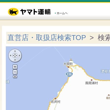
直営店・取扱店検索TOP
> 検