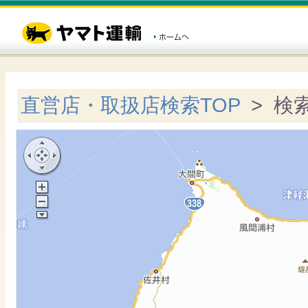
直営店・取扱店検索TOP
> 検