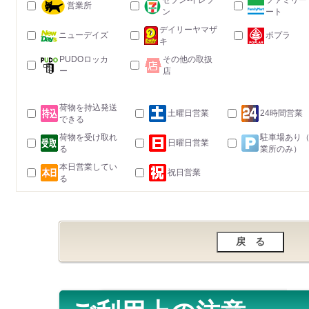
セブン-イレブ
ファミリー
営業所
ン
ート
デイリーヤマザ
ニューデイズ
ポプラ
キ
PUDOロッカ
その他の取扱
ー
店
荷物を持込発送
土曜日営業
24時間営業
できる
荷物を受け取れ
駐車場あり
日曜日営業
る
業所のみ）
本日営業してい
祝日営業
る