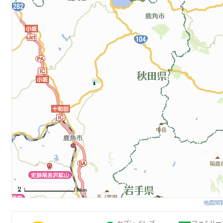
8km
地図閲