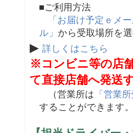
■ご利用方法
「お届け予定ｅメー
ル」
から受取場所を
▶
詳しくはこちら
※コンビニ等の店
て直接店舗へ発送
（営業所は
「営業所
することができます